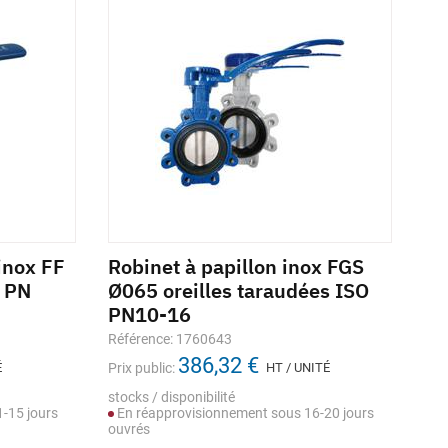
inox FF
Robinet à papillon inox FGS
Ro
e PN
Ø065 oreilles taraudées ISO
or
PN10-16
16
Référence: 1760643
Réf
386,32 €
É
Prix public:
HT / UNITÉ
Prix
stocks / disponibilité
stoc
-15 jours
En réapprovisionnement sous 16-20 jours
En
ouvrés
ouv