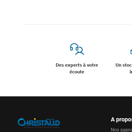
Des experts à votre
Un sto
écoute
i
A propo
Nos agen