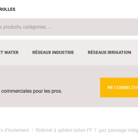
IROLLES
T WATER
RÉSEAUX INDUSTRIE
RÉSEAUX IRRIGATION
ME CONNECTE
 commerciales pour les pros.
s d'isolement
Robinet à sphère laiton FF 1' gaz passage inté