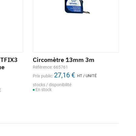
ETFIX3
Circomètre 13mm 3m
ue
Référence: 665761
27,16 €
Prix public:
HT / UNITÉ
stocks / disponibilité
En stock
É