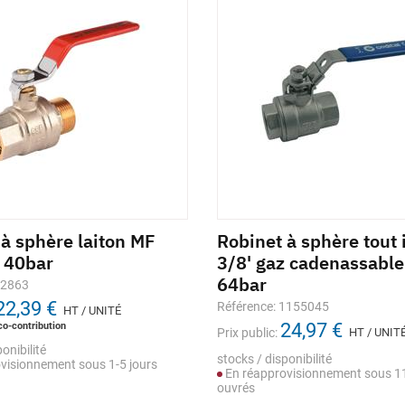
 à sphère laiton MF
Robinet à sphère tout 
z 40bar
3/8' gaz cadenassabl
64bar
42863
22,39 €
Référence: 1155045
HT / UNITÉ
co-contribution
24,97 €
Prix public:
HT / UNIT
onibilité
stocks / disponibilité
visionnement sous 1-5 jours
En réapprovisionnement sous 11
ouvrés