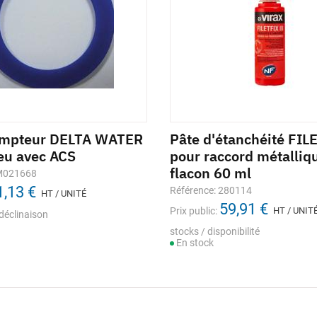
ompteur DELTA WATER
Pâte d'étanchéité FIL
eu avec ACS
pour raccord métalliq
flacon 60 ml
 M021668
1,13 €
Référence: 280114
HT / UNITÉ
59,91 €
Prix public:
HT / UNIT
déclinaison
stocks / disponibilité
En stock