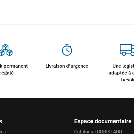
ck permanent
Livraison d’urgence
Une logis
négalé
adaptée à 
besoi
s
Espace documentaire
ces
Catalogue CHRISTAUD