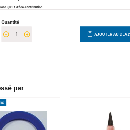
Dont 0,01 € d'éco-contribution
Quantité
-
+
AJOUTER AU DEVI
essé par
ons