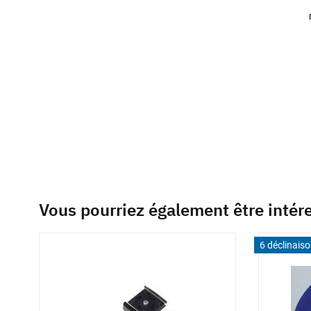
of
the
images
gallery
Vous pourriez également être intér
6 déclinais