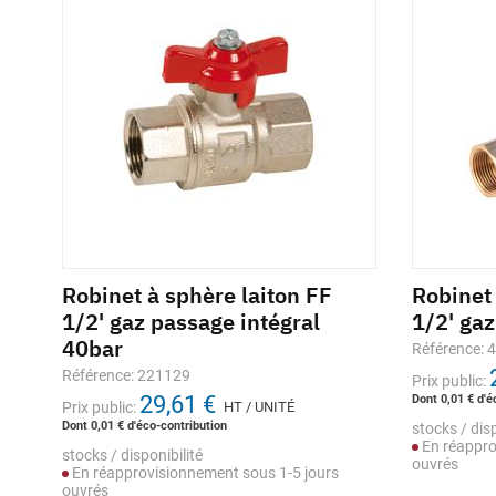
Robinet à sphère laiton FF
Robinet
é
1/2' gaz passage intégral
1/2' ga
40bar
Référence: 
Référence: 221129
Prix public:
29,61 €
Dont 0,01 € d'é
Prix public:
HT / UNITÉ
Dont 0,01 € d'éco-contribution
stocks / disp
En réappro
stocks / disponibilité
ouvrés
En réapprovisionnement sous 1-5 jours
ouvrés