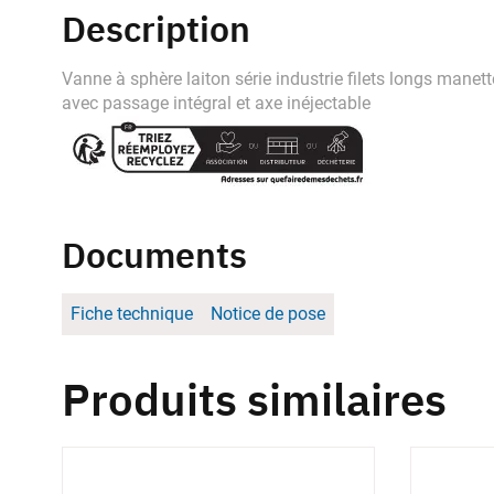
Description
Vanne à sphère laiton série industrie filets longs manet
avec passage intégral et axe inéjectable
Documents
Fiche technique
Notice de pose
Produits similaires