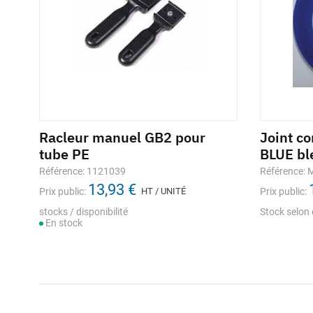
Racleur manuel GB2 pour
Joint c
tube PE
BLUE bl
Référence: 1121039
Référence:
13,93 €
Prix public:
HT / UNITÉ
Prix public:
stocks / disponibilité
Stock selon 
En stock