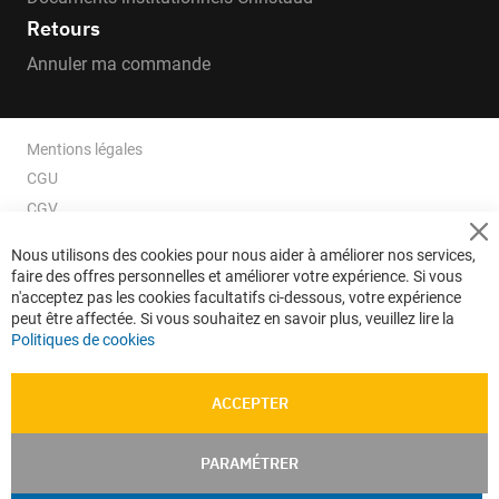
Retours
Annuler ma commande
Mentions légales
CGU
CGV
CGV e-ccommerce
Cl
Nous utilisons des cookies pour nous aider à améliorer nos services,
Co
Données personnelles
faire des offres personnelles et améliorer votre expérience. Si vous
Ba
Confidentialité
n'acceptez pas les cookies facultatifs ci-dessous, votre expérience
peut être affectée. Si vous souhaitez en savoir plus, veuillez lire la
Plan du site
Politiques de cookies
ACCEPTER
PARAMÉTRER