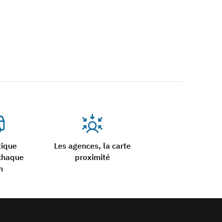
tique
Les agences, la carte
chaque
proximité
n