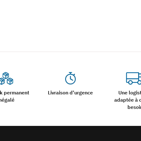
ck permanent
Livraison d’urgence
Une logis
négalé
adaptée à 
besoi