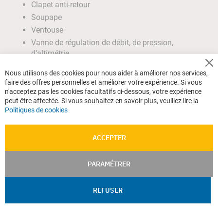
Clapet anti-retour
Soupape
Ventouse
Vanne de régulation de débit, de pression,
d’altimétrie
Cl
Nous utilisons des cookies pour nous aider à améliorer nos services,
Co
faire des offres personnelles et améliorer votre expérience. Si vous
Ba
n'acceptez pas les cookies facultatifs ci-dessous, votre expérience
peut être affectée. Si vous souhaitez en savoir plus, veuillez lire la
Politiques de cookies
ACCEPTER
PARAMÉTRER
REFUSER