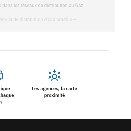
s dans les réseaux de distribution du Gaz
ion et de distribution d’eau potable –
d’assainissement sous pression ou
rme EN 12201 (dénommé GR4 selon la Marque
t de transport d’électricité (dénommé GR5
tique
Les agences, la carte
chaque
proximité
n