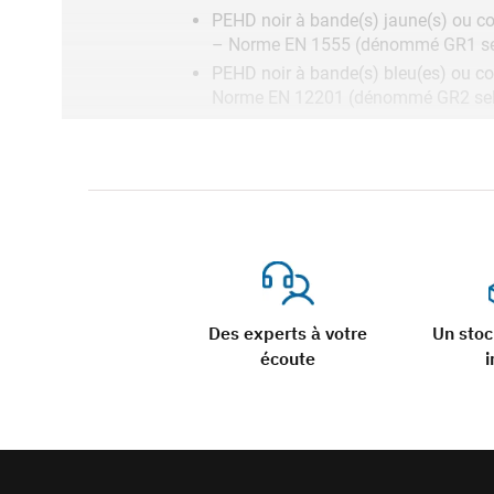
PEHD noir à bande(s) jaune(s) ou co
– Norme EN 1555 (dénommé GR1 sel
PEHD noir à bande(s) bleu(es) ou cod
Norme EN 12201 (dénommé GR2 selo
PE noir pour les applications irrig
PEHD noir à bandes(s) marron(s) ou 
gravitaire – Norme EN 12201 (déno
PEHD tout noir pour les applicatio
de Qualité NF 114)
PE noir à bande(s) rouge (s) ou cod
selon la Marque de Qualité NF 114)
Le polyéthylène pour l’eau potable couvre 
Des experts à votre
Un sto
PN 10 SDR17 PE100
écoute
i
PN 12.5 SDR13,6 PE100
PN 16 SDR11 PE100
PN 20 SDR9 PE100
PN 25 SDR7,4 PE100