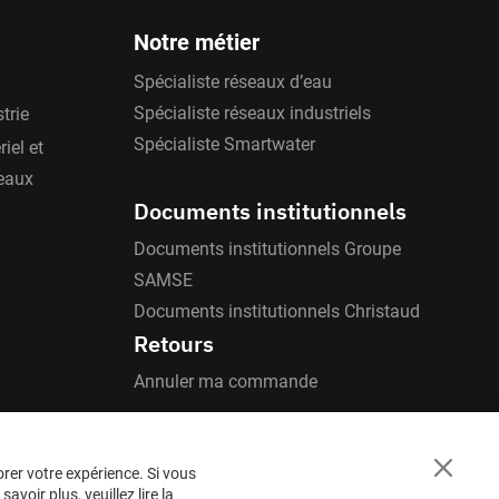
Notre métier
thylène
Spécialiste réseaux d’eau
Spécialiste réseaux industriels
trie
Spécialiste Smartwater
iel et
 et 18 mètres)
'eaux
Documents institutionnels
Documents institutionnels Groupe
SAMSE
érieure sur demande. Les diamètres sont
Documents institutionnels Christaud
Retours
Annuler ma commande
orer votre expérience. Si vous
Close
voir plus, veuillez lire la
Cookie