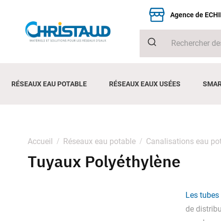
Agence de ECH
RÉSEAUX EAU POTABLE
RÉSEAUX EAUX USÉES
SMAR
Accueil
Réseaux eau potable
Canalisations eau po
Tuyaux Polyéthylène
Les tubes
de distrib