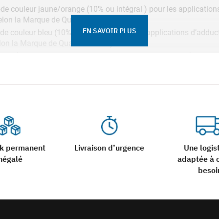
de couleur jaune/orange (10% ou intégral ) pour les application
on la Marque de Qualité NF 114)
EN SAVOIR PLUS
e couleur bleu (10% ou intégral ) pour les applications d’adduct
n la Marque de Qualité NF 114)
ation – (dénommé GR3 selon la Marque de Qualité NF 114)
code couleur marron (10% ou intégral ) pour les applications 
mmé GR4 selon la Marque de Qualité NF 114)
ns d’eaux non potables, industrielles ou réseau incendie – No
e couleur rouge (10% ou intégral ) pour applications confinemen
les plages de pression de :
ck permanent
Livraison d’urgence
Une logis
négalé
adaptée à 
besoi