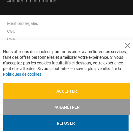
Annuler ma commande
Mentions légales
CGU
CGV
CGV e-ccommerce
Cl
Nous utilisons des cookies pour nous aider à améliorer nos services,
Co
Données personnelles
faire des offres personnelles et améliorer votre expérience. Si vous
Ba
Confidentialité
n'acceptez pas les cookies facultatifs ci-dessous, votre expérience
peut être affectée. Si vous souhaitez en savoir plus, veuillez lire la
Plan du site
Politiques de cookies
ACCEPTER
PARAMÉTRER
REFUSER