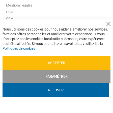
Mentions légales
CGU
CGV
CGV e-ccommerce
Cl
Nous utilisons des cookies pour nous aider à améliorer nos services,
Co
Données personnelles
faire des offres personnelles et améliorer votre expérience. Si vous
Ba
Confidentialité
n'acceptez pas les cookies facultatifs ci-dessous, votre expérience
peut être affectée. Si vous souhaitez en savoir plus, veuillez lire la
Plan du site
Politiques de cookies
ACCEPTER
PARAMÉTRER
REFUSER