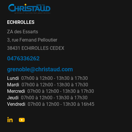
réparation en fonte
ductile
ECHIROLLES
Les manchons en fonte ductile et leur conformité
ZA des Essarts
géométrique au diamètre extérieur de la fonte
3, rue Fernand Pelloutier
garantissent un serrage plus résistant, assurant
38431 ECHIROLLES CEDEX
une tension régulière sur toute la largeur de la
0476336262
bande et garantissant une excellente étanchéité
grenoble@christaud.com
au cours du temps.
Les composants de
Lundi
07h00 à 12h00 - 13h30 à 17h30
manchons de réparation sont conformes à
Mardi
07h00 à 12h00 - 13h30 à 17h30
l’attestation de conformité sanitaire.
Mercredi
07h00 à 12h00 - 13h30 à 17h30
Les marques que Christaud propose à la vente
Jeudi
07h00 à 12h00 - 13h30 à 17h30
sont :
Vendredi
07h00 à 12h00 - 13h30 à 16h45
PLASSON - NEO
ISIFLO
BAYARD