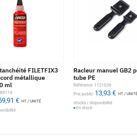
étanchéité FILETFIX3
Racleur manuel GB2 p
ccord métallique
tube PE
60 ml
Référence: 1121039
13,93 €
280114
Prix public:
HT / UNIT
59,91 €
HT / UNITÉ
stocks / disponibilité
En stock
onibilité