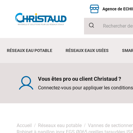
Agence de ECH
RÉSEAUX EAU POTABLE
RÉSEAUX EAUX USÉES
SMAR
Vous êtes pro ou client Christaud ?
Connectez-vous pour appliquer les conditions
Accueil
Réseaux eau potable
Vannes de sectionne
Robinet à papillon inox FGS Ø065 oreilles taraudées I