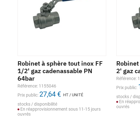
Robinet à sphère tout inox FF
Robinet 
1/2' gaz cadenassable PN
2' gaz 
64bar
Référence: 
Référence: 1155046
Prix public:
27,64 €
Prix public:
HT / UNITÉ
stocks / disp
En réappro
stocks / disponibilité
ouvrés
En réapprovisionnement sous 11-15 jours
ouvrés