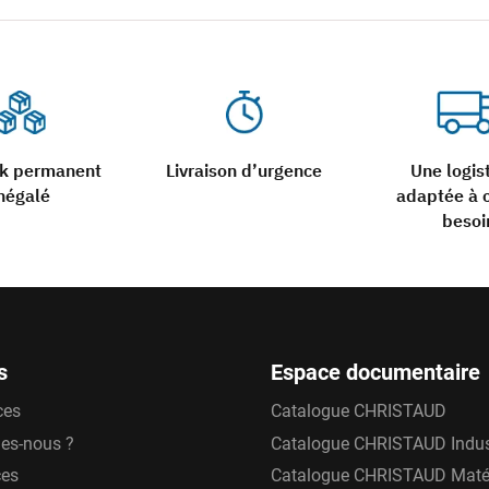
ck permanent
Livraison d’urgence
Une logis
négalé
adaptée à 
besoi
s
Espace documentaire
ces
Catalogue CHRISTAUD
es-nous ?
Catalogue CHRISTAUD Indus
ces
Catalogue CHRISTAUD Matér