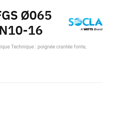
 FGS Ø065
 PN10-16
tique Technique : poignée crantée fonte,