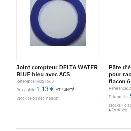
Joint compteur DELTA WATER
Pâte d'
BLUE bleu avec ACS
pour ra
flacon 
Référence: M021668
1,13 €
Référence: 
Prix public:
HT / UNITÉ
Prix public:
Stock selon déclinaison
stocks / disp
En stock