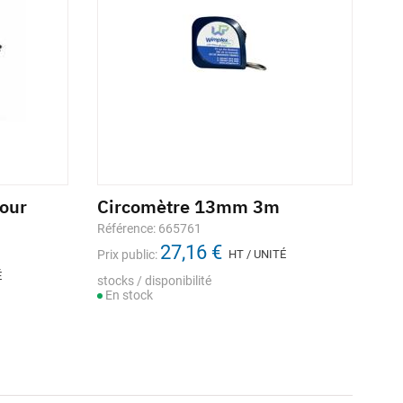
our
Circomètre 13mm 3m
Référence: 665761
27,16 €
Prix public:
HT / UNITÉ
É
stocks / disponibilité
En stock