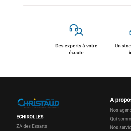
Des experts à votre
Un sto
écoute
i
A propo
Nos agen
ECHIROLLES
Qui somm
ZA des Essarts
Nos servi