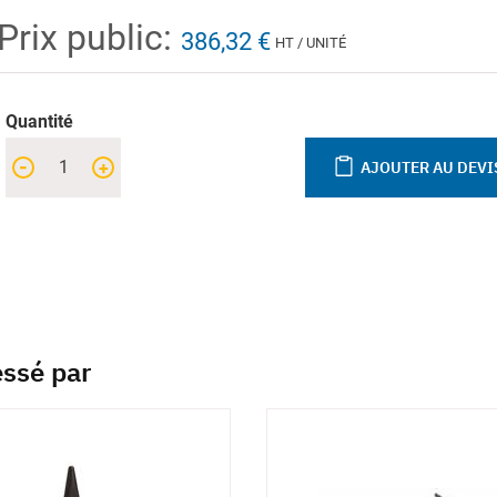
Prix public:
386,32 €
HT / UNITÉ
Quantité
-
+
AJOUTER AU DEVI
essé par