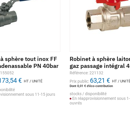
à sphère tout inox FF
Robinet à sphère laito
cadenassable PN 40bar
gaz passage intégral 
1155052
Référence: 221132
173,54 €
63,21 €
HT / UNITÉ
Prix public:
HT / UNIT
Dont 0,01 € d'éco-contribution
onibilité
stocks / disponibilité
visionnement sous 11-15 jours
En réapprovisionnement sous 1-
ouvrés