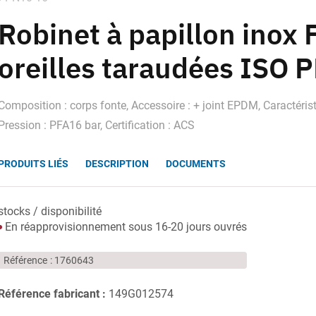
Robinet à papillon inox
oreilles taraudées ISO
Composition : corps fonte, Accessoire : + joint EPDM, Caractéris
Pression : PFA16 bar, Certification : ACS
PRODUITS LIÉS
DESCRIPTION
DOCUMENTS
stocks / disponibilité
En réapprovisionnement sous 16-20 jours ouvrés
Référence
1760643
Référence fabricant :
149G012574