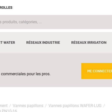
IROLLES
T WATER
RÉSEAUX INDUSTRIE
RÉSEAUX IRRIGATION
ME CONNECTE
 commerciales pour les pros.
ment
Vannes papillons
Vannes papillons WAFER-LUG
SO PN10-16