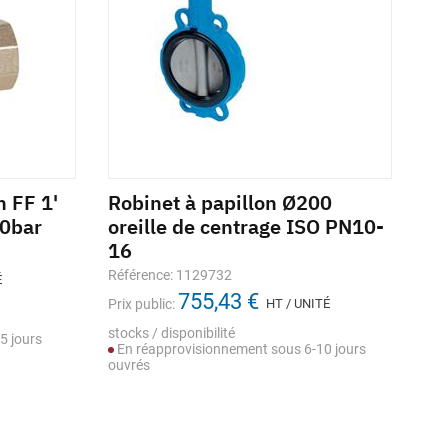
n FF 1'
Robinet à papillon Ø200
Ro
40bar
oreille de centrage ISO PN10-
la
16
16
Référence: 1129732
Réf
É
755,43 €
Prix public:
HT / UNITÉ
Prix
Dont
stocks / disponibilité
5 jours
stoc
En réapprovisionnement sous 6-10 jours
En
ouvrés
ouv