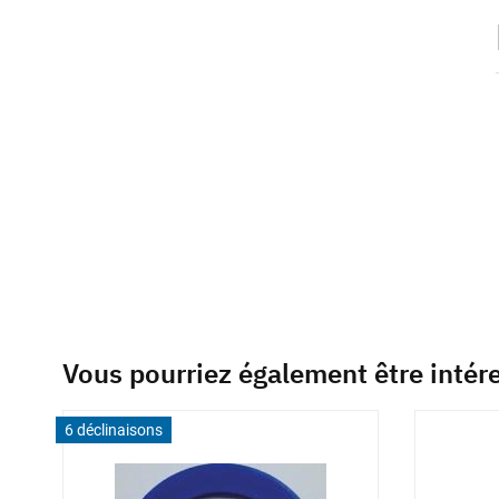
beginning
of
the
images
gallery
Vous pourriez également être intér
6 déclinaisons