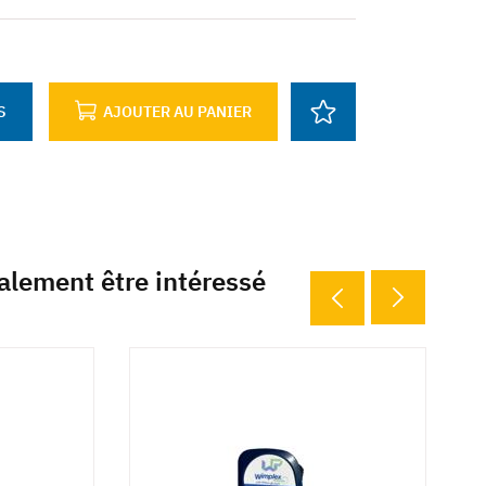
S
AJOUTER AU PANIER
alement être intéressé
6 d