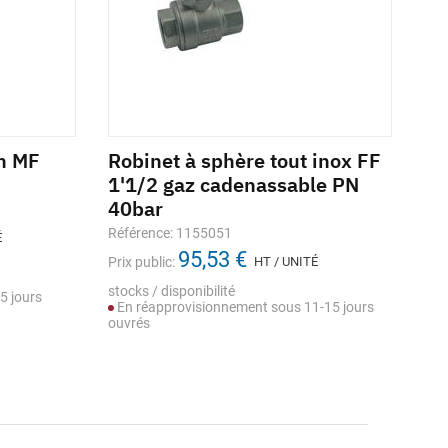
on MF
Robinet à sphère tout inox FF
Ro
1'1/2 gaz cadenassable PN
3/
40bar
64
Référence: 1155051
Réf
É
95,53 €
Prix public:
HT / UNITÉ
Prix
stocks / disponibilité
stoc
5 jours
En réapprovisionnement sous 11-15 jours
En
ouvrés
ouv