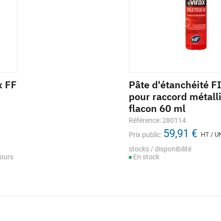
x FF
eur manuel GB2 pour
Pâte d'étanchéité 
 PE
pour raccord métall
flacon 60 ml
nce: 1121039
13,93 €
Référence: 280114
lic:
HT / UNITÉ
59,91 €
Prix public:
HT / U
/ disponibilité
ock
stocks / disponibilité
ours
En stock