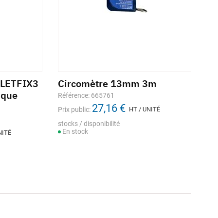
FILETFIX3
Circomètre 13mm 3m
Jo
ique
WA
Référence: 665761
27,16 €
Réf
Prix public:
HT / UNITÉ
Prix
stocks / disponibilité
En stock
NITÉ
Sto