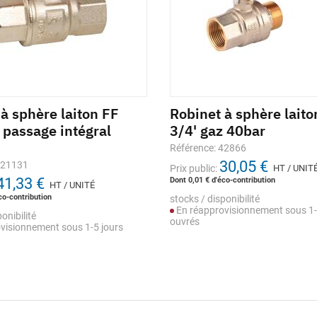
à sphère laiton FF
Robinet à sphère lait
 passage intégral
3/4' gaz 40bar
Référence: 42866
30,05 €
221131
Prix public:
HT / UNIT
41,33 €
Dont 0,01 € d'éco-contribution
HT / UNITÉ
co-contribution
stocks / disponibilité
En réapprovisionnement sous 1-
onibilité
ouvrés
visionnement sous 1-5 jours