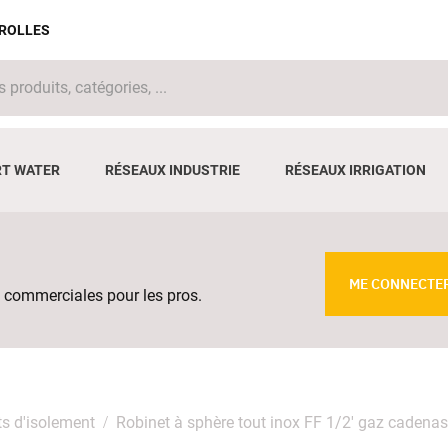
IROLLES
T WATER
RÉSEAUX INDUSTRIE
RÉSEAUX IRRIGATION
ME CONNECTE
 commerciales pour les pros.
s d'isolement
Robinet à sphère tout inox FF 1/2' gaz cadena