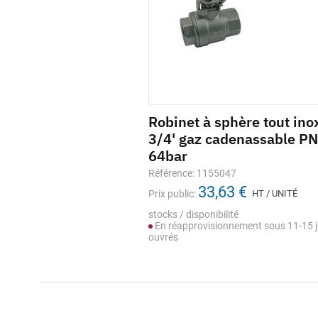
Joint compteur DELTA
Robinet à sphère tout ino
Racl
WATER BLUE bleu avec ACS
3/4' gaz cadenassable PN
tube
64bar
Référence: M021668
Référe
1,13 €
Référence: 1155047
Prix public:
HT / UNITÉ
Prix pub
33,63 €
Prix public:
HT / UNITÉ
Stock selon déclinaison
stocks 
En st
stocks / disponibilité
En réapprovisionnement sous 11-15 j
ouvrés