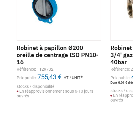
Robinet à papillon Ø200
Robinet 
O
oreille de centrage ISO PN10-
3/4' gaz
16
40bar
Référence: 1129732
Référence: 
755,43 €
Prix public:
HT / UNITÉ
Prix public:
Dont 0,01 € d'é
stocks / disponibilité
stocks / disp
s
En réapprovisionnement sous 6-10 jours
En réappro
ouvrés
ouvrés