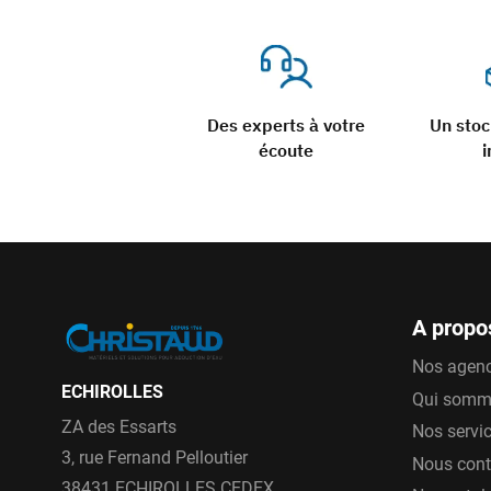
Des experts à votre
Un sto
écoute
i
A propo
Nos agen
ECHIROLLES
Qui somm
ZA des Essarts
Nos servi
3, rue Fernand Pelloutier
Nous cont
38431 ECHIROLLES CEDEX