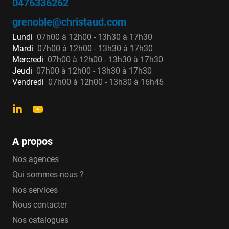
0476336262
courte – Série A2 10
grenoble@christaud.com
DN 80 et 100
Lundi
07h00 à 12h00 - 13h30 à 17h30
Mardi
07h00 à 12h00 - 13h30 à 17h30
PFA 16
Mercredi
07h00 à 12h00 - 13h30 à 17h30
Bride ISO PN 10/16.
Jeudi
07h00 à 12h00 - 13h30 à 17h30
Conforme à la norme NF EN 14339/CN.
Vendredi
07h00 à 12h00 - 13h30 à 16h45
Coffre réglable en hauteur de 30 mm ou
inclinable de 5° dans tous les sens.
Bouches d’incendie
A propos
incongelables – Série A2 15
Nos agences
DN 80 et 100
Qui sommes-nous ?
PFA 16
Nos services
Bride ISO PN 10/16
Nous contacter
Conformes à la norme NF EN 14339/CN.
Nos catalogues
DN 100 prise Keyser conforme à la norme