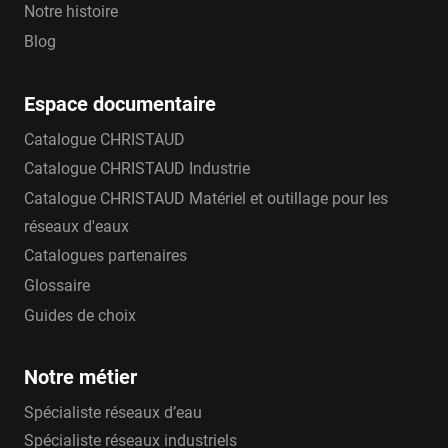
NF EN 14339/CN.
Notre histoire
Vidange filetée raccordable.
Blog
Coffre réglable en hauteur de 30 mm ou
inclinable de 5° dans tous les sens.
Espace documentaire
Couvercles de couleur jaune, bleu ou rouge.
Catalogue CHRISTAUD
Catalogue CHRISTAUD Industrie
Catalogue CHRISTAUD Matériel et outillage pour les
réseaux d'eaux
Catalogues partenaires
Glossaire
Guides de choix
Notre métier
Spécialiste réseaux d’eau
Spécialiste réseaux industriels