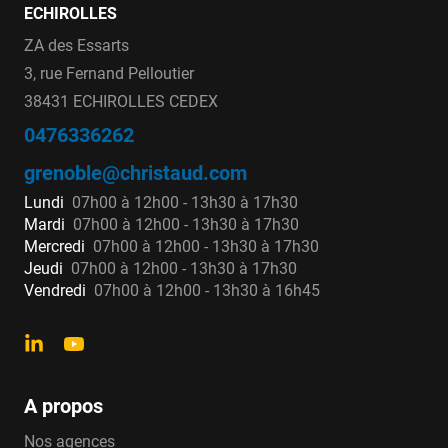
ECHIROLLES
2" - 50-60
2"¼ - 60-66
ZA des Essarts
2"½ - 66-76
3, rue Fernand Pelloutier
3" - 80-90
38431 ECHIROLLES CEDEX
3"½ - 90-102
0476336262
4" - 102-114
grenoble@christaud.com
4"½ - 115-127
5" - 27-140
Lundi
07h00 à 12h00 - 13h30 à 17h30
Mardi
07h00 à 12h00 - 13h30 à 17h30
Mercredi
07h00 à 12h00 - 13h30 à 17h30
Les composants de la
Jeudi
07h00 à 12h00 - 13h30 à 17h30
Vendredi
07h00 à 12h00 - 13h30 à 16h45
robinetterie en amont
du compteur
Robinets d'arrêt
A propos
Nos agences