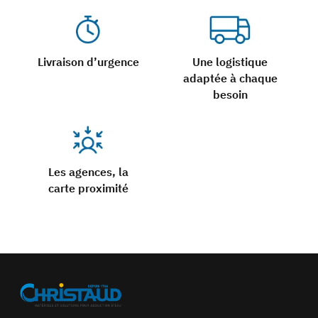
DN15
Livraison d’urgence
Une logistique
adaptée à chaque
besoin
Filetage pas du gaz
Gaz - Mm
Les agences, la
1/8" - 5-10
carte proximité
1/4" - 8-13
3/8" - 12-17
1/2" - 15-21
3/4" - 20-27
1" - 26-34
1"¼ - 33-42
1"½ - 40-49