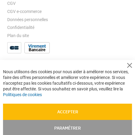
un rôle essentiel dans la préservation de la
CGV
sécurité et de la salubrité de l'eau.
CGV e-ccommerce
Données personnelles
Les marques leaders
Confidentialité
Plan du site
en robinetterie de
compteur
Isiflo - Allier technologie et
Cl
Nous utilisons des cookies pour nous aider à améliorer nos services,
Co
durabilité
faire des offres personnelles et améliorer votre expérience. Si vous
Ba
n'acceptez pas les cookies facultatifs ci-dessous, votre expérience
peut être affectée. Si vous souhaitez en savoir plus, veuillez lire la
Politiques de cookies
Isiflo se distingue en tant que leader des raccords
en laiton et composites depuis 1967. Leur
ACCEPTER
engagement envers la durabilité et l'utilisation de
nouvelles technologies se reflète dans la
PARAMÉTRER
fabrication de produits de haute qualité. Certifiés