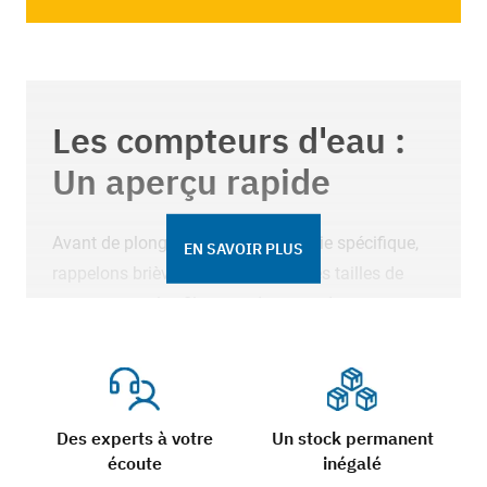
Les compteurs d'eau :
Un aperçu rapide
Avant de plonger dans la robinetterie spécifique,
EN SAVOIR PLUS
rappelons brièvement les différentes tailles de
compteurs et les filetages de raccordement
correspondants. Les compteurs d'eau varient en
longueur selon le DN.Ces spécifications sont
cruciales pour garantir une installation correcte et
efficace.
Des experts à votre
Un stock permanent
écoute
inégalé