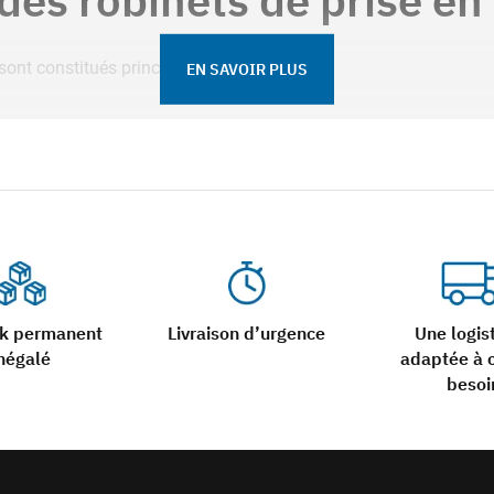
sont constitués principalement en :
EN SAVOIR PLUS
CR Corrosion Résistant) CW602N/RA450
 à la corrosion.
omb réduite en comparaison au laiton classique) est plus économi
ise en charge
r l’étanchéité et la fermeture du robinet :
ue inversé
ck permanent
Livraison d’urgence
Une logis
négalé
adaptée à 
que
besoi
gies est au choix de l’exploitant du réseau.
de prise s’opérait avec des canalisations en plomb. Aujourd’hui, 
assure de façon fiable l’approvisionnement en eau de l’abonné.