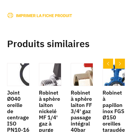
IMPRIMER LA FICHE PRODUIT
Produits similaires
Joint
Robinet
Robinet
Robinet
Ø040
à sphère
à sphère
à
oreille
laiton
laiton FF
papillon
de
nickelé
3/4' gaz
inox FGS
centrage
MF 1/4'
passage
Ø150
ISO
gaz à
intégral
oreilles
PN10-16
purge
40bar
taraudée