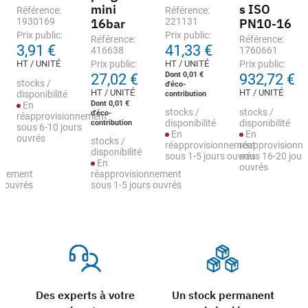
mini
s ISO
Référence:
Référence:
1930169
16bar
221131
PN10-16
Prix public:
Prix public:
Référence:
Référence:
3,91 €
41,33 €
416638
1760661
HT / UNITÉ
Prix public:
HT / UNITÉ
Prix public:
Dont 0,01 €
27,02 €
932,72 €
stocks /
d'éco-
HT / UNITÉ
HT / UNITÉ
disponibilité
contribution
Dont 0,01 €
En
stocks /
stocks /
d'éco-
réapprovisionnement
contribution
disponibilité
disponibilité
sous 6-10 jours
En
En
ouvrés
stocks /
réapprovisionnement
réapprovisionn
disponibilité
sous 1-5 jours ouvrés
sous 16-20 jour
En
ouvrés
nnement
réapprovisionnement
s ouvrés
sous 1-5 jours ouvrés
Des experts à votre
Un stock permanent