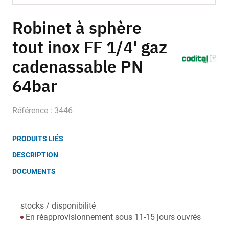
Skip
to
Robinet à sphère
the
tout inox FF 1/4' gaz
beginning
of
cadenassable PN
the
images
64bar
gallery
Référence : 3446
PRODUITS LIÉS
DESCRIPTION
DOCUMENTS
stocks / disponibilité
En réapprovisionnement sous 11-15 jours ouvrés