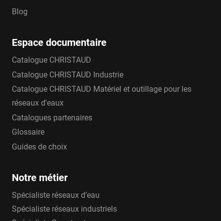
EA Sainte Lizaigne :
Blog
Clapets droits avec bouchon, purge ou
bouchon-purge
Espace documentaire
Clapets équerres avec purge ou bouchons
Catalogue CHRISTAUD
en laiton
Catalogue CHRISTAUD Industrie
Catalogue CHRISTAUD Matériel et outillage pour les
réseaux d'eaux
Catalogues partenaires
Glossaire
Guides de choix
Notre métier
Spécialiste réseaux d’eau
Spécialiste réseaux industriels