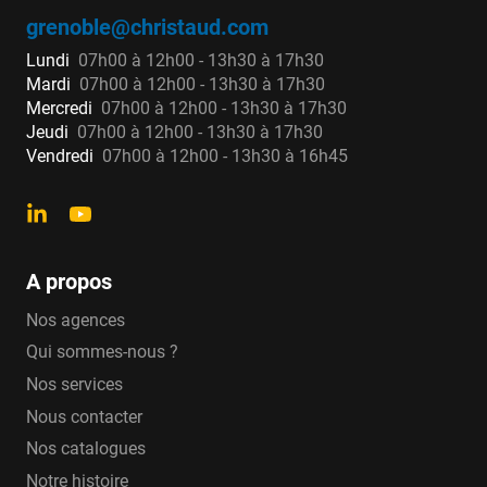
Clapets droits avec corps en laiton et
grenoble@christaud.com
bouchons en laiton ou plastique avec pas
allant du 20/27 au 50/60
Lundi
07h00 à 12h00 - 13h30 à 17h30
Clapets équerres avec purge, bouchon ou
Mardi
07h00 à 12h00 - 13h30 à 17h30
bouchon avec raccord
Mercredi
07h00 à 12h00 - 13h30 à 17h30
Jeudi
07h00 à 12h00 - 13h30 à 17h30
Vendredi
07h00 à 12h00 - 13h30 à 16h45
Clapets anti-pollution classe
EA HUOT :
Clapets de non-retour droit ou d'équerre
sans contrainte de position lors de
A propos
l'installation avec type bouchon-bouchon,
Nos agences
purge*purge, bouchon, bouchon-purge
allant du pas 20/27 au 50/60
Qui sommes-nous ?
Clapet de non-retour équerre gauche ou droit
Nos services
allant de pas 220/27 et 26/34
Nous contacter
Nos catalogues
Clapets anti-pollution classe
Notre histoire