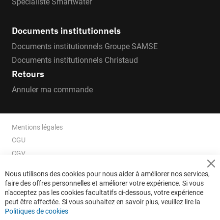
Spécialiste Smartwater
Documents institutionnels
Documents institutionnels Groupe SAMSE
Documents institutionnels Christaud
Retours
Annuler ma commande
Mentions légales
CGU
CGV
CGV e-ccommerce
Cl
Nous utilisons des cookies pour nous aider à améliorer nos services,
Co
Données personnelles
faire des offres personnelles et améliorer votre expérience. Si vous
Ba
Confidentialité
n'acceptez pas les cookies facultatifs ci-dessous, votre expérience
peut être affectée. Si vous souhaitez en savoir plus, veuillez lire la
Plan du site
Politiques de cookies