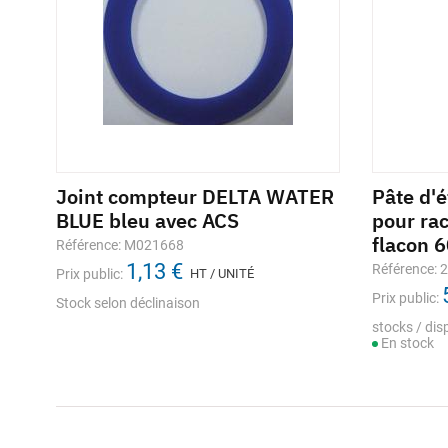
Joint compteur DELTA WATER
Pâte d'
BLUE bleu avec ACS
pour ra
flacon 
Référence: M021668
1,13 €
Référence: 
Prix public:
HT / UNITÉ
Prix public:
Stock selon déclinaison
stocks / disp
En stock