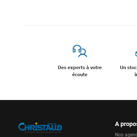
Des experts à votre
Un sto
écoute
i
A propo
Nos agen