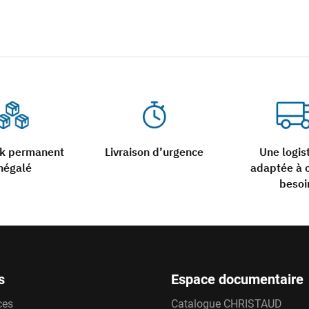
ck permanent
Livraison d’urgence
Une logis
négalé
adaptée à 
besoi
s
Espace documentaire
ces
Catalogue CHRISTAUD