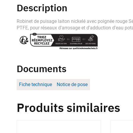
Description
Robinet de puisage laiton nickelé avec poignée rouge Sér
PTFE, pour réseaux d'arrosage et d'adduction d'eau pot
Documents
Fiche technique
Notice de pose
Produits similaires