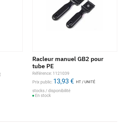
Racleur manuel GB2 pour
tube PE
Référence: 1121039
É
13,93 €
Prix public:
HT / UNITÉ
stocks / disponibilité
En stock