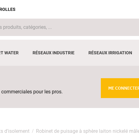
IROLLES
T WATER
RÉSEAUX INDUSTRIE
RÉSEAUX IRRIGATION
ME CONNECTE
 commerciales pour les pros.
s d'isolement
Robinet de puisage à sphère laiton nickelé mâl