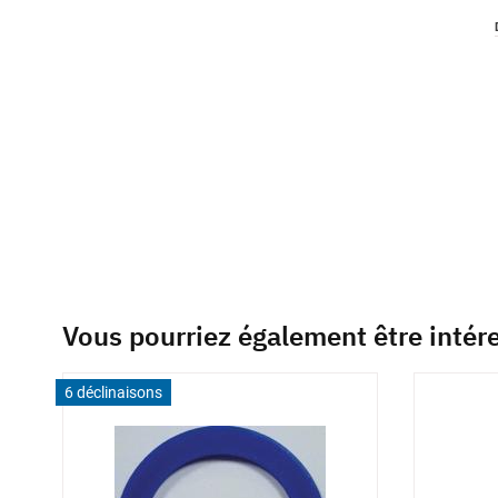
of
the
images
gallery
Vous pourriez également être intér
6 déclinaisons