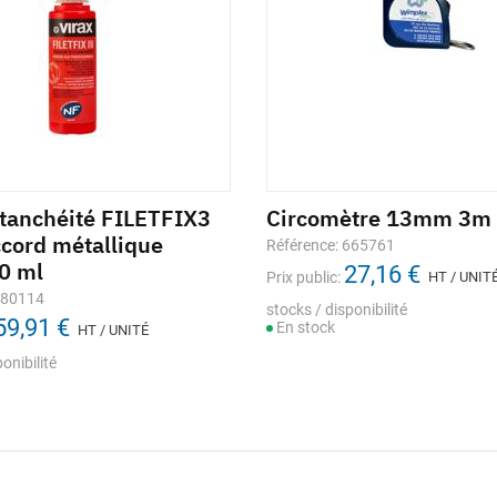
étanchéité FILETFIX3
Circomètre 13mm 3m
ccord métallique
Référence: 665761
60 ml
27,16 €
Prix public:
HT / UNIT
280114
stocks / disponibilité
59,91 €
En stock
HT / UNITÉ
onibilité