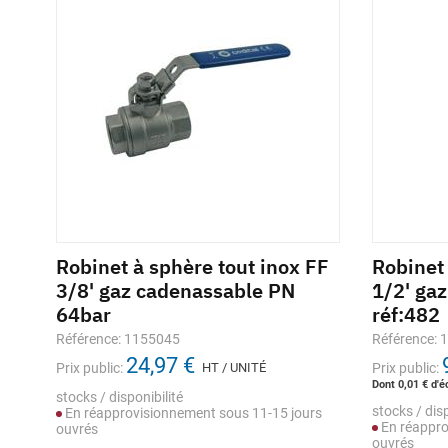
Robinet à sphère tout inox FF
Robinet
3/8' gaz cadenassable PN
1/2' gaz
64bar
réf:482
Référence: 1155045
Référence: 
24,97 €
Prix public:
HT / UNITÉ
Prix public:
Dont 0,01 € d'é
stocks / disponibilité
stocks / disp
En réapprovisionnement sous 11-15 jours
En réappro
ouvrés
ouvrés