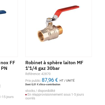
inox FF
Robinet à sphère laiton MF
Ro
e PN
1'1/4 gaz 30bar
ni
mi
Référence: 42870
87,96 €
Réf
Prix public:
HT / UNITÉ
Dont 0,01 € d'éco-contribution
É
Prix
Dont
stocks / disponibilité
En réapprovisionnement sous 1-5 jours
stoc
-15 jours
ouvrés
En
ouv