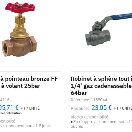
 à pointeau bronze FF
Robinet à sphère tout 
 à volant 25bar
1/4' gaz cadenassabl
64bar
14115
Référence: 1155044
95,71 €
23,05 €
HT / UNITÉ
Prix public:
HT / UNIT
co-contribution
stocks / disponibilité
onibilité
En réapprovisionnement sous 11
visionnement sous 1-5 jours
ouvrés