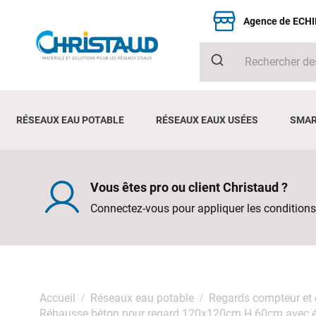
Agence de ECH
RÉSEAUX EAU POTABLE
RÉSEAUX EAUX USÉES
SMAR
Vous êtes pro ou client Christaud ?
Connectez-vous pour appliquer les conditions
Accueil
Réseaux eau potable
Regards compteur et
Réhausse béton pour regard 120x120cm H.60cm avec 