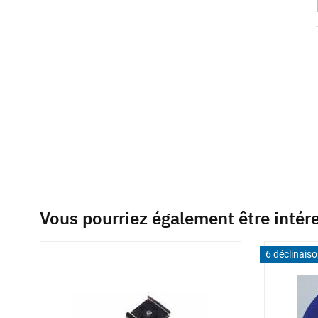
beginning
of
the
images
gallery
Vous pourriez également être intér
6 déclinais