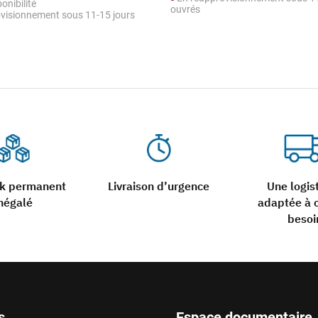
onibilité
ouvrés
visionnement sous 11-15 jours
ck permanent
Livraison d’urgence
Une logis
négalé
adaptée à 
besoi
s
Espace documentaire