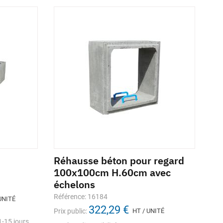
Réhausse béton pour regard
Ré
100x100cm H.60cm avec
80
échelons
éc
Référence: 16184
Réf
UNITÉ
322,29 €
Prix public:
HT / UNITÉ
Prix
-15 jours