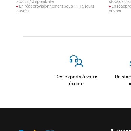
stocks / disponibilité
stocks / disp
En réapprovisionnement sous 11-15 jours
En réappro
ouvrés
ouvrés
Des experts à votre
Un sto
écoute
i
A propo