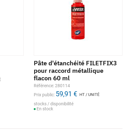
Pâte d'étanchéité FILETFIX3
pour raccord métallique
flacon 60 ml
É
Référence: 280114
59,91 €
Prix public:
HT / UNITÉ
stocks / disponibilité
En stock