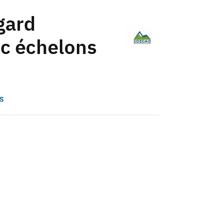
gard
c échelons
S