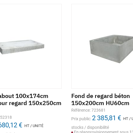
'about 100x174cm
Fond de regard béton
our regard 150x250cm
150x200cm HU60cm
Référence: 723681
2 385,81 €
152318
Prix public:
HT / 
680,12 €
HT / UNITÉ
stocks / disponibilité
En réapprovisionnement sous 11