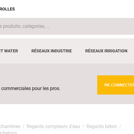
IROLLES
T WATER
RÉSEAUX INDUSTRIE
RÉSEAUX IRRIGATION
ME CONNECTE
 commerciales pour les pros.
 chambres
Regards compteurs d’eau
Regards béton
échelons