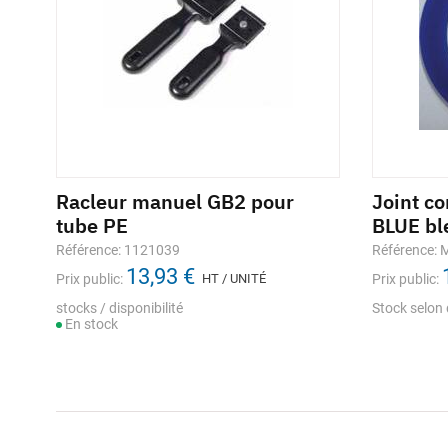
Racleur manuel GB2 pour
Joint c
tube PE
BLUE bl
Référence: 1121039
Référence:
13,93 €
Prix public:
HT / UNITÉ
Prix public:
stocks / disponibilité
Stock selon 
En stock