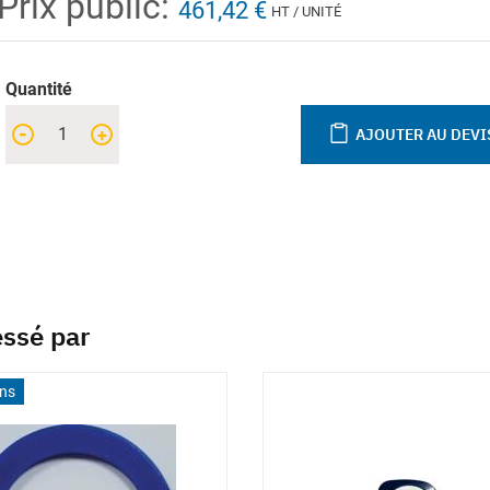
Prix public:
461,42 €
HT / UNITÉ
Quantité
-
+
AJOUTER AU DEVI
essé par
ons