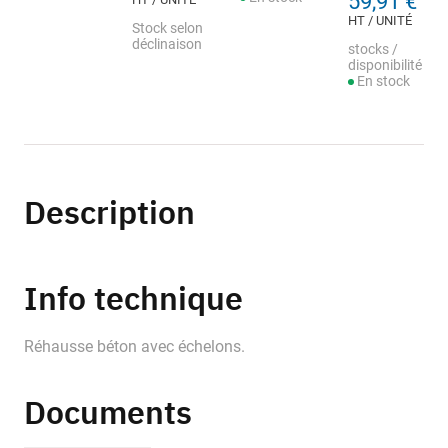
59,91 €
HT / UNITÉ
Stock selon
déclinaison
stocks /
disponibilité
En stock
Description
Info technique
Réhausse béton avec échelons.
Documents