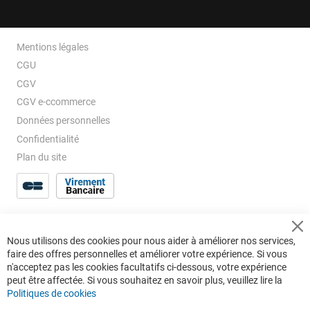
Mentions légales
CGU
CGV
CGV e-ccommerce
Données personnelles
Confidentialité
Plan du site
Cl
Nous utilisons des cookies pour nous aider à améliorer nos services,
Co
faire des offres personnelles et améliorer votre expérience. Si vous
Ba
n'acceptez pas les cookies facultatifs ci-dessous, votre expérience
peut être affectée. Si vous souhaitez en savoir plus, veuillez lire la
Politiques de cookies