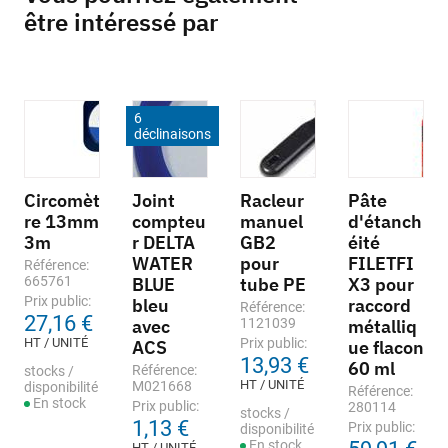
être intéressé par
6
déclinaisons
Circomèt
Joint
Racleur
Pâte
re 13mm
compteu
manuel
d'étanch
3m
r DELTA
GB2
éité
WATER
pour
FILETFI
Référence:
665761
BLUE
tube PE
X3 pour
Prix public:
bleu
raccord
Référence:
27,16 €
avec
1121039
métalliq
HT / UNITÉ
Prix public:
ACS
ue flacon
13,93 €
60 ml
Référence:
stocks /
HT / UNITÉ
M021668
disponibilité
Référence:
En stock
Prix public:
280114
stocks /
1,13 €
Prix public:
disponibilité
En stock
HT / UNITÉ