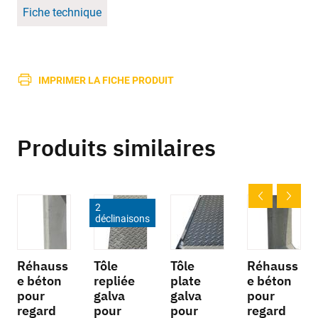
Fiche technique
IMPRIMER LA FICHE PRODUIT
Produits similaires
2
déclinaisons
Réhauss
Tôle
Tôle
Réhauss
e béton
repliée
plate
e béton
pour
galva
galva
pour
regard
pour
pour
regard