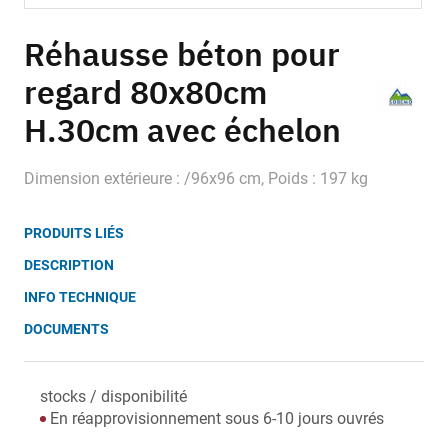
Skip
to
Réhausse béton pour
the
regard 80x80cm
beginning
of
H.30cm avec échelon
the
images
gallery
Dimension extérieure : /96x96 cm, Poids : 197 kg
PRODUITS LIÉS
DESCRIPTION
INFO TECHNIQUE
DOCUMENTS
stocks / disponibilité
En réapprovisionnement sous 6-10 jours ouvrés