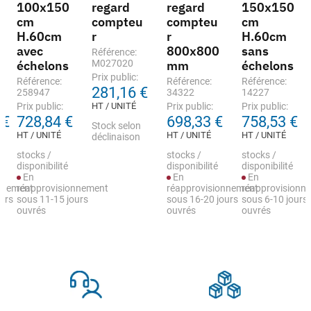
100x150
regard
regard
150x150
cm
compteu
compteu
cm
H.60cm
r
r
H.60cm
avec
800x800
sans
Référence:
échelons
M027020
mm
échelons
Prix public:
Référence:
Référence:
Référence:
281,16 €
258947
34322
14227
Prix public:
HT / UNITÉ
Prix public:
Prix public:
 €
728,84 €
698,33 €
758,53 €
Stock selon
HT / UNITÉ
HT / UNITÉ
HT / UNITÉ
déclinaison
stocks /
stocks /
stocks /
disponibilité
disponibilité
disponibilité
En
En
En
nnement
réapprovisionnement
réapprovisionnement
réapprovisionn
urs
sous 11-15 jours
sous 16-20 jours
sous 6-10 jours
ouvrés
ouvrés
ouvrés