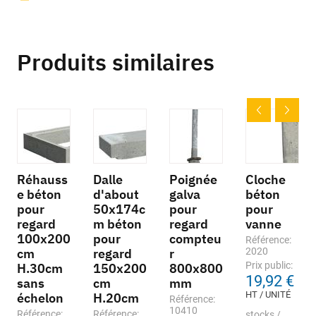
Produits similaires
Réhauss
Dalle
Poignée
Cloche
e béton
d'about
galva
béton
pour
50x174c
pour
pour
regard
m béton
regard
vanne
100x200
pour
compteu
Référence:
cm
regard
r
2020
Prix public:
H.30cm
150x200
800x800
19,92 €
sans
cm
mm
HT / UNITÉ
échelon
H.20cm
Référence:
10410
Référence:
Référence:
stocks /