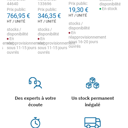
Prix public:
44640
133696
disponibilité
19,30 €
En stock
Prix public:
Prix public:
766,95 €
346,35 €
HT / UNITÉ
HT / UNITÉ
HT / UNITÉ
stocks /
disponibilité
stocks /
stocks /
En
disponibilité
disponibilité
réapprovisionnement
En
En
sous 16-20 jours
nnement
réapprovisionnement
réapprovisionnement
ouvrés
rs
sous 11-15 jours
sous 11-15 jours
ouvrés
ouvrés
Des experts à votre
Un stock permanent
écoute
inégalé