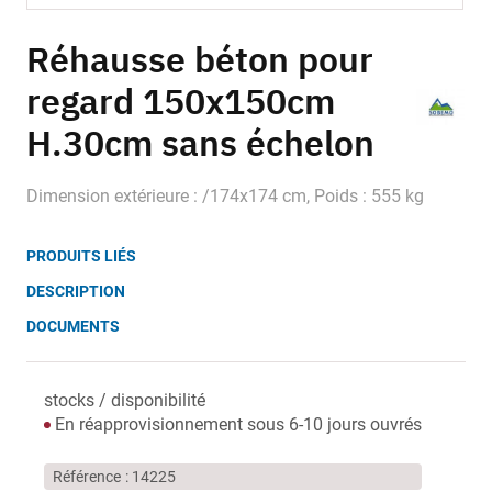
Skip
to
Réhausse béton pour
the
regard 150x150cm
beginning
of
H.30cm sans échelon
the
images
gallery
Dimension extérieure : /174x174 cm, Poids : 555 kg
PRODUITS LIÉS
DESCRIPTION
DOCUMENTS
stocks / disponibilité
En réapprovisionnement sous 6-10 jours ouvrés
Référence
14225