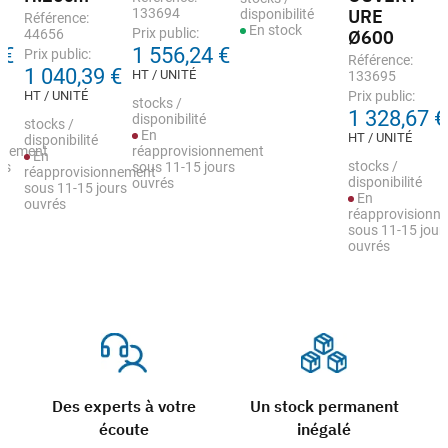
133694
URE
disponibilité
Référence:
En stock
Prix public:
44656
Ø600
 €
1 556,24 €
Prix public:
Référence:
1 040,39 €
HT / UNITÉ
133695
HT / UNITÉ
Prix public:
stocks /
1 328,67 €
disponibilité
stocks /
En
HT / UNITÉ
disponibilité
nnement
réapprovisionnement
En
stocks /
rs
sous 11-15 jours
réapprovisionnement
disponibilité
ouvrés
sous 11-15 jours
En
ouvrés
réapprovisionn
sous 11-15 jour
ouvrés
Des experts à votre
Un stock permanent
écoute
inégalé