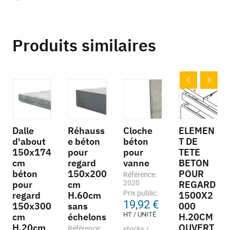
Produits similaires
Dalle
Réhauss
Cloche
ELEMEN
d'about
e béton
béton
T DE
150x174
pour
pour
TETE
cm
regard
vanne
BETON
béton
150x200
POUR
Référence:
pour
cm
2020
REGARD
Prix public:
regard
H.60cm
1500X2
19,92 €
150x300
sans
000
HT / UNITÉ
cm
échelons
H.20CM
H.20cm
OUVERT
Référence:
stocks /