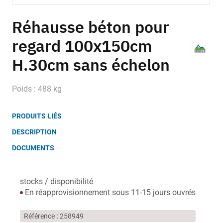
Skip
to
Réhausse béton pour
the
regard 100x150cm
beginning
of
H.30cm sans échelon
the
images
gallery
Poids : 488 kg
PRODUITS LIÉS
DESCRIPTION
DOCUMENTS
stocks / disponibilité
En réapprovisionnement sous 11-15 jours ouvrés
Référence
258949