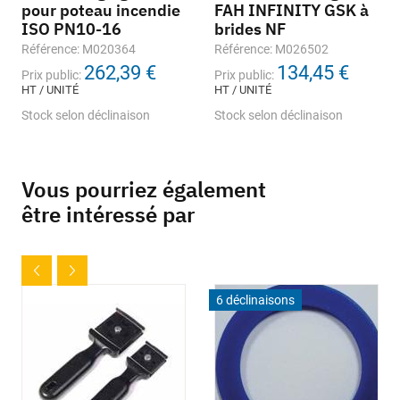
pour poteau incendie
FAH INFINITY GSK à
ISO PN10-16
brides NF
Référence: M020364
Référence: M026502
262,39 €
134,45 €
Prix public:
Prix public:
HT / UNITÉ
HT / UNITÉ
Stock selon déclinaison
Stock selon déclinaison
Vous pourriez également
être intéressé par
6 déclinaisons