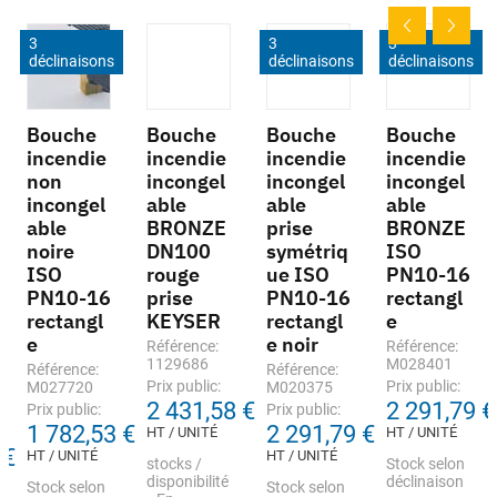
3
3
3
déclinaisons
déclinaisons
déclinaisons
Bouche
Bouche
Bouche
Bouche
incendie
incendie
incendie
incendie
non
incongel
incongel
incongel
incongel
able
able
able
able
BRONZE
prise
BRONZE
noire
DN100
symétriq
ISO
ISO
rouge
ue ISO
PN10-16
PN10-16
prise
PN10-16
rectangl
rectangl
KEYSER
rectangl
e
e
e noir
Référence:
Référence:
1129686
M028401
Référence:
Référence:
Prix public:
Prix public:
M027720
M020375
2 431,58 €
2 291,79 €
Prix public:
Prix public:
1 782,53 €
2 291,79 €
HT / UNITÉ
HT / UNITÉ
 €
HT / UNITÉ
HT / UNITÉ
stocks /
Stock selon
disponibilité
déclinaison
Stock selon
Stock selon