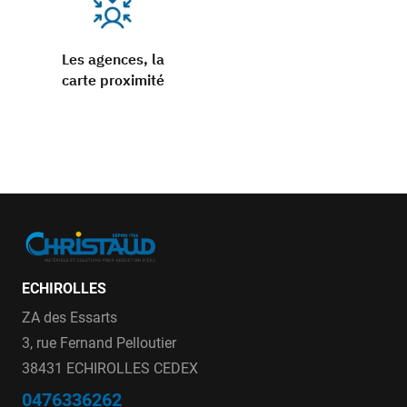
Les agences, la
carte proximité
ECHIROLLES
ZA des Essarts
3, rue Fernand Pelloutier
38431 ECHIROLLES CEDEX
0476336262