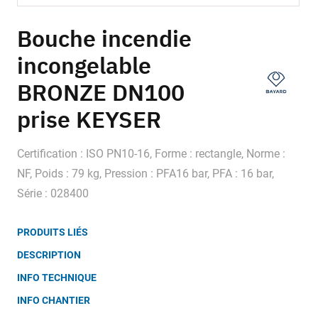
Skip
to
Bouche incendie
the
incongelable
beginning
of
BRONZE DN100
the
images
prise KEYSER
gallery
Certification : ISO PN10-16, Forme : rectangle, Norme :
NF, Poids : 79 kg, Pression : PFA16 bar, PFA : 16 bar,
Série : 028400
PRODUITS LIÉS
DESCRIPTION
INFO TECHNIQUE
INFO CHANTIER