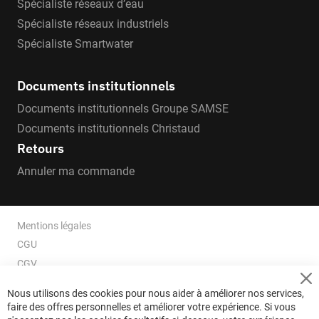
Spécialiste réseaux d’eau
Spécialiste réseaux industriels
Spécialiste Smartwater
Documents institutionnels
Documents institutionnels Groupe SAMSE
Documents institutionnels Christaud
Retours
Annuler ma commande
Mentions légales
CGU
CGV
CGV e-ccommerce
Cl
Nous utilisons des cookies pour nous aider à améliorer nos services,
Co
Données personnelles
faire des offres personnelles et améliorer votre expérience. Si vous
Ba