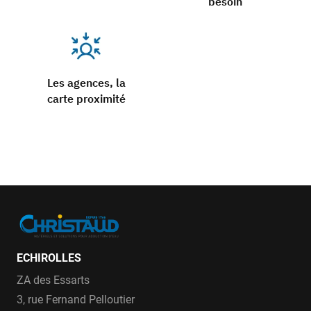
besoin
Les agences, la
carte proximité
ECHIROLLES
ZA des Essarts
3, rue Fernand Pelloutier