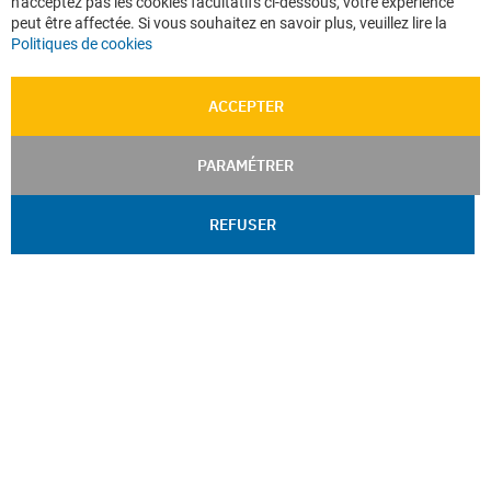
Confidentialité
n'acceptez pas les cookies facultatifs ci-dessous, votre expérience
peut être affectée. Si vous souhaitez en savoir plus, veuillez lire la
Plan du site
Politiques de cookies
ACCEPTER
PARAMÉTRER
REFUSER