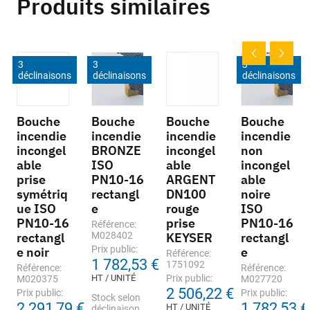
Produits similaires
3
3
3
déclinaisons
déclinaisons
déclinaisons
Bouche
Bouche
Bouche
Bouche
incendie
incendie
incendie
incendie
incongel
BRONZE
incongel
non
able
ISO
able
incongel
prise
PN10-16
ARGENT
able
symétriq
rectangl
DN100
noire
ue ISO
e
rouge
ISO
PN10-16
prise
PN10-16
Référence:
rectangl
M028402
KEYSER
rectangl
Prix public:
e noir
e
Référence:
1 782,53 €
1751092
Référence:
Référence:
HT / UNITÉ
Prix public:
M020375
M027720
2 506,22 €
Prix public:
Prix public:
Stock selon
2 291,79 €
1 782,53 €
HT / UNITÉ
déclinaison