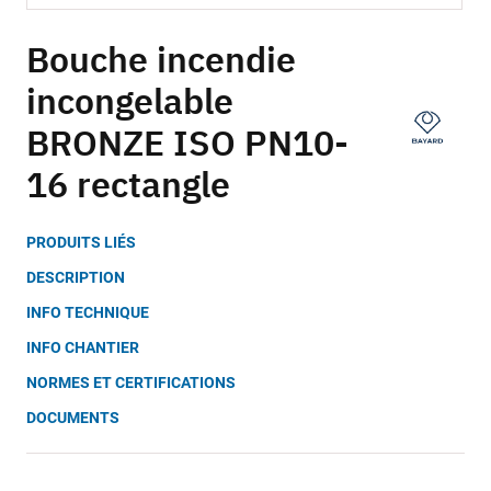
Skip
to
Bouche incendie
the
incongelable
beginning
of
BRONZE ISO PN10-
the
images
16 rectangle
gallery
PRODUITS LIÉS
DESCRIPTION
INFO TECHNIQUE
INFO CHANTIER
NORMES ET CERTIFICATIONS
DOCUMENTS