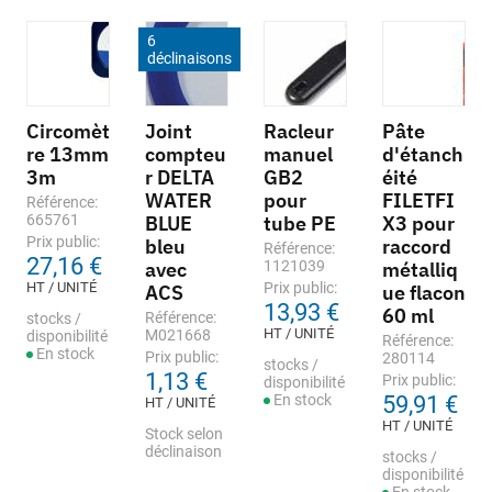
6
déclinaisons
Circomèt
Joint
Racleur
Pâte
re 13mm
compteu
manuel
d'étanch
3m
r DELTA
GB2
éité
WATER
pour
FILETFI
Référence:
665761
BLUE
tube PE
X3 pour
Prix public:
bleu
raccord
Référence:
27,16 €
avec
1121039
métalliq
HT / UNITÉ
Prix public:
ACS
ue flacon
13,93 €
60 ml
Référence:
stocks /
HT / UNITÉ
M021668
disponibilité
Référence:
En stock
Prix public:
280114
stocks /
1,13 €
Prix public:
disponibilité
En stock
59,91 €
HT / UNITÉ
HT / UNITÉ
Stock selon
déclinaison
stocks /
disponibilité