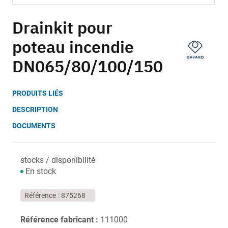
Skip
to
Drainkit pour
the
poteau incendie
beginning
of
DN065/80/100/150
the
images
gallery
PRODUITS LIÉS
DESCRIPTION
DOCUMENTS
stocks / disponibilité
En stock
Référence
875268
Référence fabricant :
111000