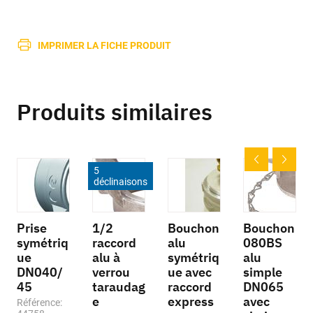
IMPRIMER LA FICHE PRODUIT
Produits similaires
5
déclinaisons
Prise
1/2
Bouchon
Bouchon
symétriq
raccord
alu
080BS
ue
alu à
symétriq
alu
DN040/
verrou
ue avec
simple
45
taraudag
raccord
DN065
e
express
avec
Référence: