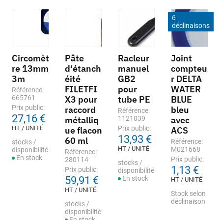
6
déclinaisons
Circomèt
Pâte
Racleur
Joint
re 13mm
d'étanch
manuel
compteu
3m
éité
GB2
r DELTA
FILETFI
pour
WATER
Référence:
665761
X3 pour
tube PE
BLUE
Prix public:
raccord
bleu
Référence:
27,16 €
métalliq
1121039
avec
HT / UNITÉ
Prix public:
ue flacon
ACS
13,93 €
60 ml
Référence:
stocks /
HT / UNITÉ
M021668
disponibilité
Référence:
En stock
Prix public:
280114
stocks /
1,13 €
Prix public:
disponibilité
59,91 €
En stock
HT / UNITÉ
HT / UNITÉ
Stock selon
déclinaison
stocks /
disponibilité
En stock