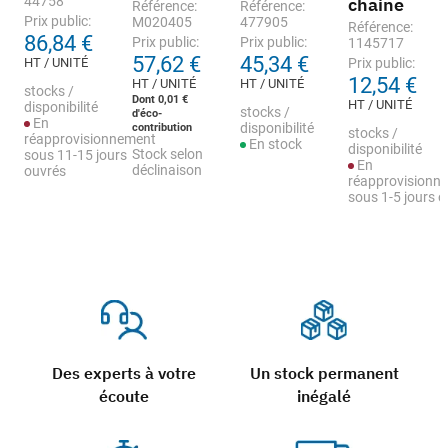
44758
chaine
Référence:
Référence:
Prix public:
M020405
477905
Référence:
86,84 €
Prix public:
Prix public:
1145717
57,62 €
45,34 €
HT / UNITÉ
Prix public:
12,54 €
HT / UNITÉ
HT / UNITÉ
stocks /
Dont 0,01 €
HT / UNITÉ
disponibilité
stocks /
d'éco-
En
contribution
disponibilité
stocks /
réapprovisionnement
En stock
disponibilité
Stock selon
sous 11-15 jours
En
déclinaison
ouvrés
réapprovisionn
sous 1-5 jours 
Des experts à votre
Un stock permanent
écoute
inégalé