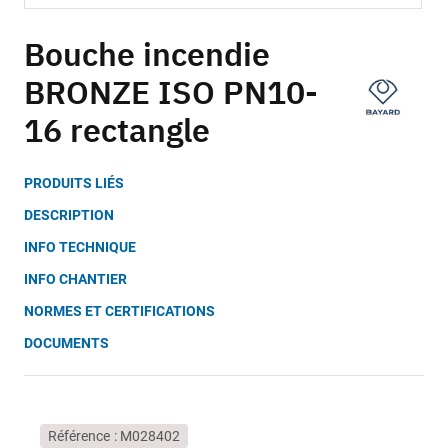
Skip
to
Bouche incendie
the
BRONZE ISO PN10-
beginning
of
16 rectangle
the
images
gallery
PRODUITS LIÉS
DESCRIPTION
INFO TECHNIQUE
INFO CHANTIER
NORMES ET CERTIFICATIONS
DOCUMENTS
Référence
M028402