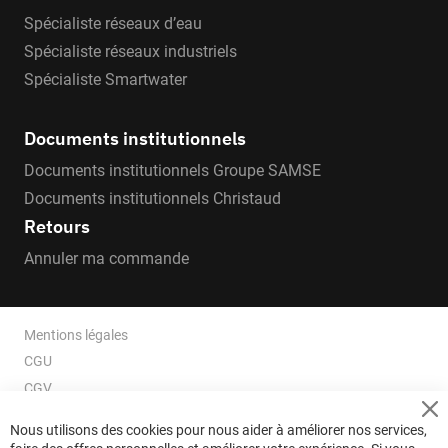
Spécialiste réseaux d’eau
Spécialiste réseaux industriels
Spécialiste Smartwater
Documents institutionnels
Documents institutionnels Groupe SAMSE
Documents institutionnels Christaud
Retours
Annuler ma commande
Mentions légales
CGU
CGV
CGV e-ccommerce
Cl
Nous utilisons des cookies pour nous aider à améliorer nos services,
Co
Données personnelles