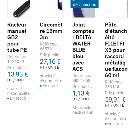
déclinaisons
Racleur
Circomèt
Joint
Pâte
manuel
re 13mm
compteu
d'étanch
GB2
3m
r DELTA
éité
pour
WATER
FILETFI
Référence:
tube PE
665761
BLUE
X3 pour
Prix public:
bleu
raccord
Référence:
27,16 €
1121039
avec
métalliq
Prix public:
HT / UNITÉ
ACS
ue flacon
13,93 €
60 ml
Référence:
stocks /
HT / UNITÉ
M021668
disponibilité
Référence:
En stock
Prix public:
280114
stocks /
1,13 €
Prix public:
disponibilité
En stock
59,91 €
HT / UNITÉ
HT / UNITÉ
Stock selon
déclinaison
stocks /
disponibilité
En stock