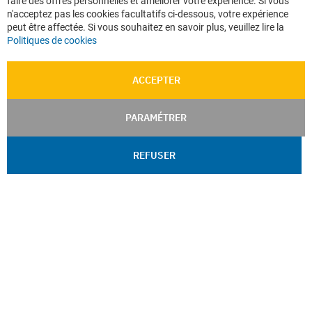
faire des offres personnelles et améliorer votre expérience. Si vous
Ba
Confidentialité
n'acceptez pas les cookies facultatifs ci-dessous, votre expérience
peut être affectée. Si vous souhaitez en savoir plus, veuillez lire la
Plan du site
Politiques de cookies
ACCEPTER
PARAMÉTRER
REFUSER