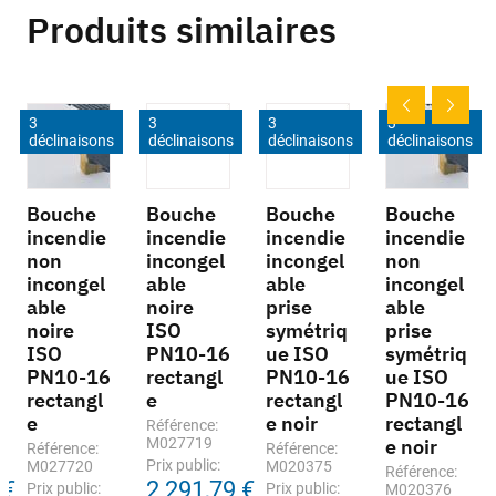
Produits similaires
3
3
3
3
déclinaisons
déclinaisons
déclinaisons
déclinaisons
Bouche
Bouche
Bouche
Bouche
incendie
incendie
incendie
incendie
non
incongel
incongel
non
incongel
able
able
incongel
able
noire
prise
able
noire
ISO
symétriq
prise
ISO
PN10-16
ue ISO
symétriq
PN10-16
rectangl
PN10-16
ue ISO
rectangl
e
rectangl
PN10-16
e
e noir
rectangl
Référence:
M027719
e noir
Référence:
Référence:
Prix public:
M027720
M020375
Référence:
 €
2 291,79 €
Prix public:
Prix public:
M020376