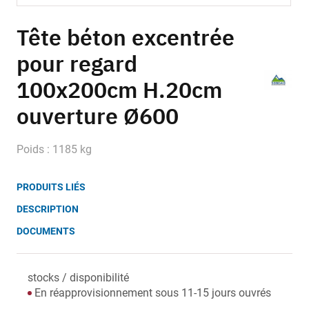
Skip
to
Tête béton excentrée
the
pour regard
beginning
of
100x200cm H.20cm
the
images
ouverture Ø600
gallery
Poids : 1185 kg
PRODUITS LIÉS
DESCRIPTION
DOCUMENTS
stocks / disponibilité
En réapprovisionnement sous 11-15 jours ouvrés