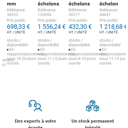
mm
échelons
échelons
échelon
Référence:
Référence:
Référence:
Référence:
34322
133694
36277
44641
Prix public:
Prix public:
Prix public:
Prix public:
698,33 €
1 556,24 €
432,30 €
1 218,68 €
HT / UNITÉ
HT / UNITÉ
HT / UNITÉ
HT / UNITÉ
stocks /
stocks /
stocks /
stocks /
disponibilité
disponibilité
disponibilité
disponibilité
En
En
En
En
réapprovisionnement
réapprovisionnement
réapprovisionnement
réapprovisionn
sous 16-20 jours
sous 11-15 jours
sous 6-10 jours
sous 11-15 jour
nnement
ouvrés
ouvrés
ouvrés
ouvrés
urs
Des experts à votre
Un stock permanent
écoute
inégalé