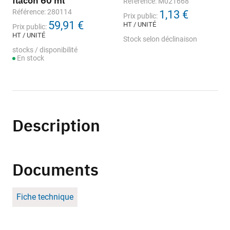
flacon 60 ml
Référence: M021668
Référence: 280114
1,13 €
Prix public:
59,91 €
HT / UNITÉ
Prix public:
HT / UNITÉ
Stock selon déclinaison
stocks / disponibilité
En stock
Description
Documents
Fiche technique