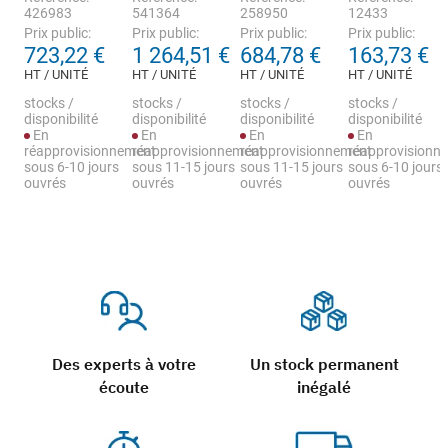
426983
541364
258950
12433
Prix public:
Prix public:
Prix public:
Prix public:
723,22 €
1 264,51 €
684,78 €
163,73 €
HT / UNITÉ
HT / UNITÉ
HT / UNITÉ
HT / UNITÉ
stocks /
stocks /
stocks /
stocks /
disponibilité
disponibilité
disponibilité
disponibilité
En
En
En
En
réapprovisionnement
réapprovisionnement
réapprovisionnement
réapprovisionn
sous 6-10 jours
sous 11-15 jours
sous 11-15 jours
sous 6-10 jours
ouvrés
ouvrés
ouvrés
ouvrés
Des experts à votre
Un stock permanent
écoute
inégalé