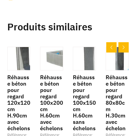
Produits similaires
Réhauss
Réhauss
Réhauss
Réhauss
e béton
e béton
e béton
e béton
pour
pour
pour
pour
regard
regard
regard
regard
120x120
100x200
100x150
80x80c
cm
cm
cm
m
H.90cm
H.60cm
H.60cm
H.30cm
avec
avec
sans
avec
échelons
échelons
échelons
échelon
Référence:
Référence:
Référence:
Référence: