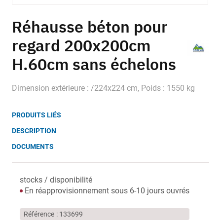
Skip
to
Réhausse béton pour
the
regard 200x200cm
beginning
of
H.60cm sans échelons
the
images
gallery
Dimension extérieure : /224x224 cm, Poids : 1550 kg
PRODUITS LIÉS
DESCRIPTION
DOCUMENTS
stocks / disponibilité
En réapprovisionnement sous 6-10 jours ouvrés
Référence
133699