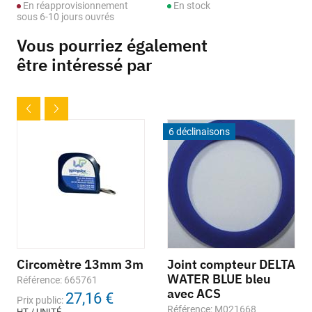
En réapprovisionnement
En stock
sous 6-10 jours ouvrés
Vous pourriez également
être intéressé par
6 déclinaisons
Circomètre 13mm 3m
Joint compteur DELTA
WATER BLUE bleu
Référence: 665761
avec ACS
27,16 €
Prix public:
Référence: M021668
HT / UNITÉ