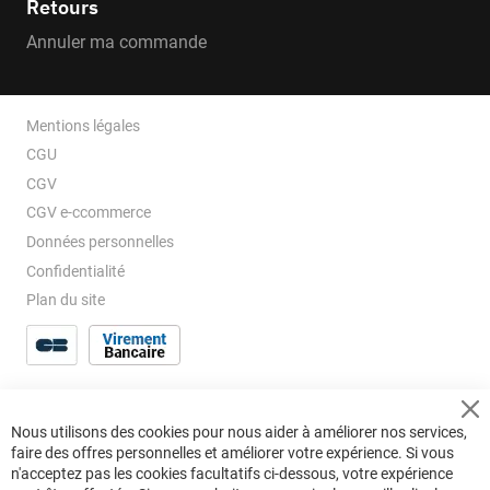
Retours
Annuler ma commande
Mentions légales
CGU
CGV
CGV e-ccommerce
Données personnelles
Confidentialité
Plan du site
Cl
Nous utilisons des cookies pour nous aider à améliorer nos services,
Co
faire des offres personnelles et améliorer votre expérience. Si vous
Ba
n'acceptez pas les cookies facultatifs ci-dessous, votre expérience