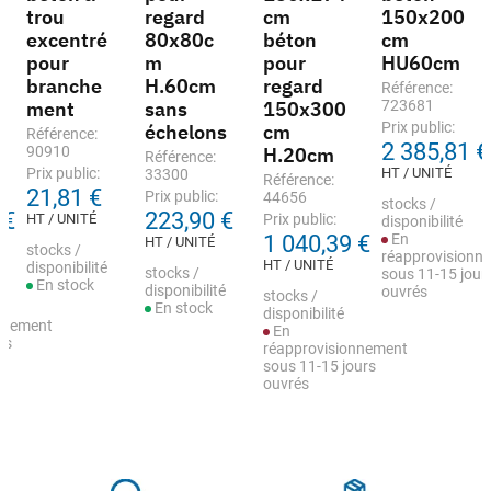
trou
regard
cm
150x200
excentré
80x80c
béton
cm
pour
m
pour
HU60cm
branche
H.60cm
regard
Référence:
ment
sans
150x300
723681
Prix public:
échelons
cm
Référence:
2 385,81 €
90910
H.20cm
Référence:
Prix public:
HT / UNITÉ
33300
Référence:
21,81 €
Prix public:
44656
stocks /
 €
223,90 €
HT / UNITÉ
Prix public:
disponibilité
1 040,39 €
En
HT / UNITÉ
stocks /
réapprovisionn
HT / UNITÉ
disponibilité
stocks /
sous 11-15 jour
En stock
disponibilité
ouvrés
stocks /
En stock
disponibilité
nnement
En
rs
réapprovisionnement
sous 11-15 jours
ouvrés