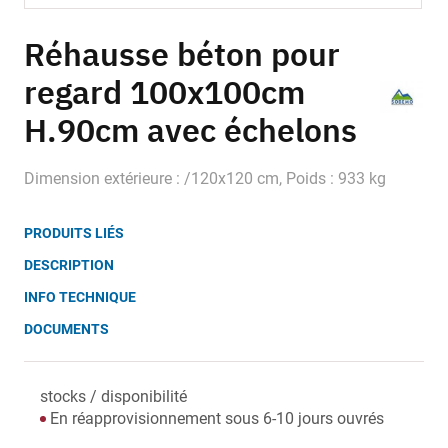
Skip
to
Réhausse béton pour
the
regard 100x100cm
beginning
of
H.90cm avec échelons
the
images
gallery
Dimension extérieure : /120x120 cm, Poids : 933 kg
PRODUITS LIÉS
DESCRIPTION
INFO TECHNIQUE
DOCUMENTS
stocks / disponibilité
En réapprovisionnement sous 6-10 jours ouvrés