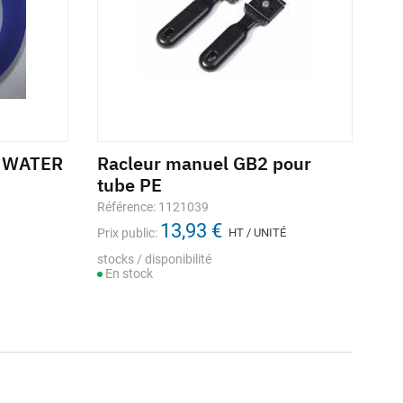
A WATER
Racleur manuel GB2 pour
tube PE
Référence: 1121039
13,93 €
Prix public:
HT / UNITÉ
stocks / disponibilité
En stock