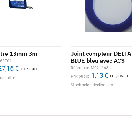
ètre 13mm 3m
Joint compteur DELT
BLUE bleu avec ACS
665761
27,16 €
Référence: M021668
HT / UNITÉ
1,13 €
Prix public:
HT / UNITÉ
onibilité
Stock selon déclinaison