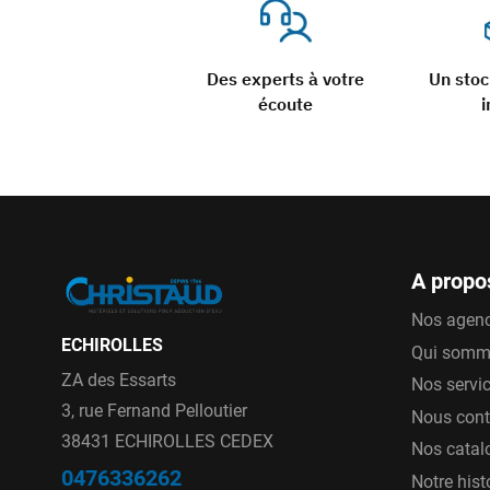
Des experts à votre
Un sto
écoute
i
A propo
Nos agen
ECHIROLLES
Qui somm
ZA des Essarts
Nos servi
3, rue Fernand Pelloutier
Nous cont
38431 ECHIROLLES CEDEX
Nos catal
0476336262
Notre hist