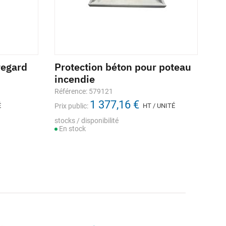
regard
Protection béton pour poteau
Da
incendie
bé
H.
Référence: 579121
1 377,16 €
Réf
É
Prix public:
HT / UNITÉ
Prix
stocks / disponibilité
En stock
stoc
En
ouv