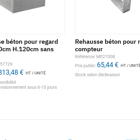
e béton pour regard
Rehausse béton pour 
0cm H.120cm sans
compteur
Référence: M027008
65,44 €
257729
Prix public:
HT / UNIT
813,48 €
HT / UNITÉ
Stock selon déclinaison
onibilité
visionnement sous 6-10 jours