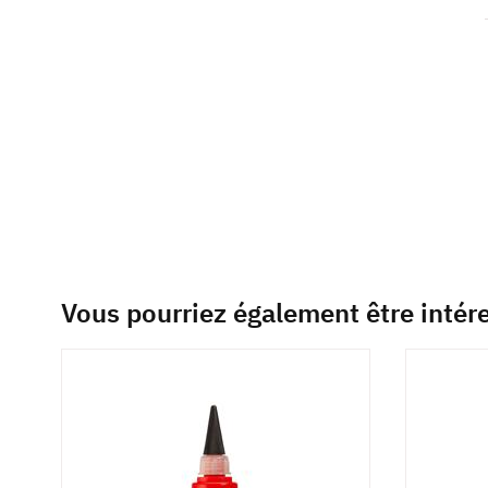
of
the
images
gallery
Vous pourriez également être intér