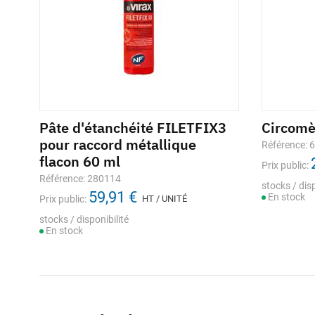
Pâte d'étanchéité FILETFIX3
Circom
pour raccord métallique
Référence: 
flacon 60 ml
Prix public:
Référence: 280114
stocks / disp
59,91 €
En stock
Prix public:
HT / UNITÉ
stocks / disponibilité
En stock