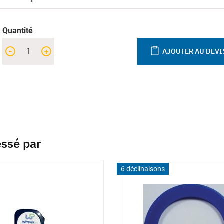
Quantité
-
+
AJOUTER AU DEVI
essé par
6 déclinaisons