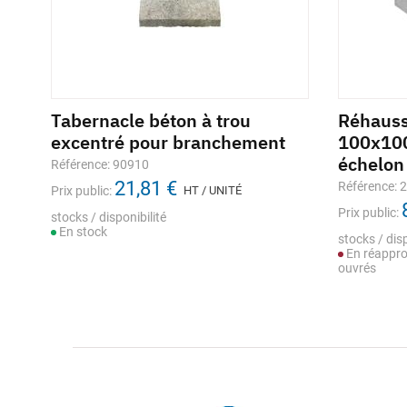
Tabernacle béton à trou
Réhauss
excentré pour branchement
100x10
échelon
Référence: 90910
21,81 €
Référence: 
Prix public:
HT / UNITÉ
Prix public:
stocks / disponibilité
En stock
stocks / disp
En réappro
ouvrés