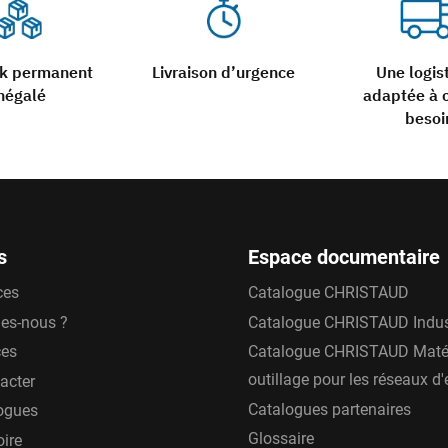
ck permanent
Livraison d’urgence
Une logis
négalé
adaptée à 
besoi
s
Espace documentaire
ces
Catalogue CHRISTAUD
es-nous ?
Catalogue CHRISTAUD Indus
ces
Catalogue CHRISTAUD Matér
outillage pour les réseaux d
acter
Catalogues partenaires
ogues
Glossaire
oire