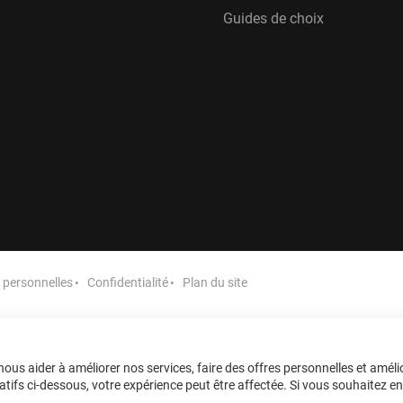
Guides de choix
personnelles
Confidentialité
Plan du site
ous aider à améliorer nos services, faire des offres personnelles et améli
tifs ci-dessous, votre expérience peut être affectée. Si vous souhaitez en sa