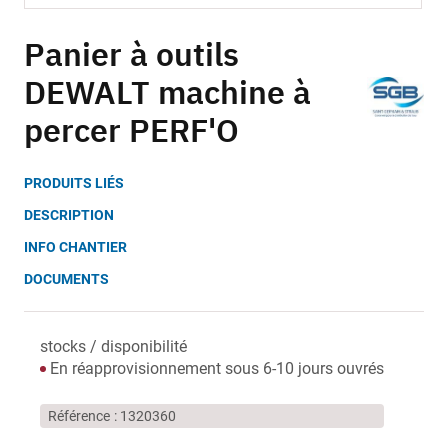
Skip
to
Panier à outils
the
DEWALT machine à
beginning
of
percer PERF'O
the
images
gallery
PRODUITS LIÉS
DESCRIPTION
INFO CHANTIER
DOCUMENTS
stocks / disponibilité
En réapprovisionnement sous 6-10 jours ouvrés
Référence
1320360