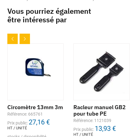
Vous pourriez également
être intéressé par
Circomètre 13mm 3m
Racleur manuel GB2
pour tube PE
Référence: 665761
Référence: 1121039
27,16 €
Prix public:
13,93 €
HT / UNITÉ
Prix public:
HT / UNITÉ
stocks / disponibilité