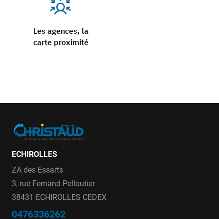
Les agences, la
carte proximité
ECHIROLLES
ZA des Essarts
3, rue Fernand Pelloutier
38431 ECHIROLLES CEDEX
0476336262