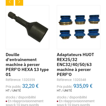
Douille
Adaptateurs HUOT
d'entrainement
REX25/32
machine à percer
ENC32/40/50/63
PERF'O HEXA 13 type
machine à percer
01
PERF'O
Référence: 1320359
Référence: 1320348
32,20 €
935,09 €
Prix public:
Prix public:
HT / UNITÉ
HT / UNITÉ
stocks / disponibilité
stocks / disponibilité
En réapprovisionnement
En réapprovisionnement
sous 6-10 jours ouvrés
sous 6-10 jours ouvrés