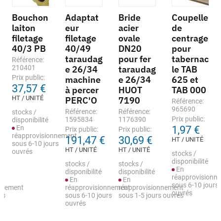
Bouchon
Adaptat
Bride
Coupelle
laiton
eur
acier
de
filetage
filetage
ovale
centrage
40/3 PB
40/49
DN20
pour
taraudag
pour fer
tabernac
Référence:
210401
e 26/34
taraudag
le TAB
Prix public:
machine
e 26/34
625 et
37,57 €
à percer
HUOT
TAB 000
HT / UNITÉ
PERC'O
7190
Référence:
965690
Référence:
Référence:
stocks /
Prix public:
1595834
1176390
disponibilité
En
1,97 €
Prix public:
Prix public:
réapprovisionnement
191,47 €
30,69 €
HT / UNITÉ
sous 6-10 jours
HT / UNITÉ
HT / UNITÉ
ouvrés
stocks /
disponibilité
stocks /
stocks /
En
disponibilité
disponibilité
réapprovisionn
En
En
sous 6-10 jours
nnement
réapprovisionnement
réapprovisionnement
ouvrés
rs
sous 6-10 jours
sous 1-5 jours ouvrés
ouvrés