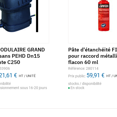
MODULAIRE GRAND
t compteur DELTA
Elément de transition à
Pâte d'étanchéité 
 sans PEHD Dn15
R BLUE bleu avec ACS
brides 402K
pour raccord métall
nte C250
flacon 60 ml
nce: M021668
Référence: M020468
1,13 €
21,76 €
133906
Référence: 280114
lic:
HT / UNITÉ
Prix public:
HT / UNITÉ
21,61 €
59,91 €
HT / UNITÉ
Prix public:
HT / U
elon déclinaison
Stock selon déclinaison
nibilité
stocks / disponibilité
sionnement sous 16-20 jours
En stock