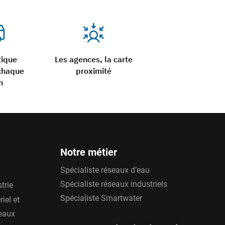
tique
Les agences, la carte
chaque
proximité
n
Notre métier
Spécialiste réseaux d’eau
Spécialiste réseaux industriels
trie
Spécialiste Smartwater
iel et
'eaux