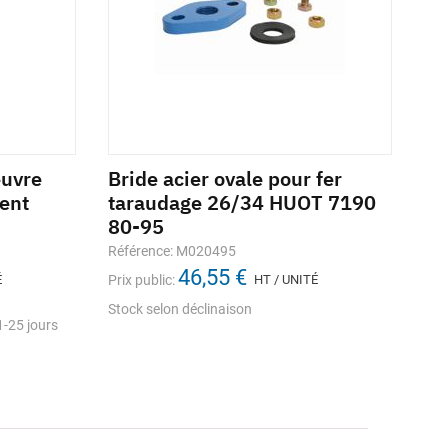
euvre
Bride acier ovale pour fer
Ad
ent
taraudage 26/34 HUOT 7190
ta
80-95
pe
Référence: M020495
Réf
46,55 €
É
Prix public:
HT / UNITÉ
Prix
Stock selon déclinaison
stoc
-25 jours
En
ouv