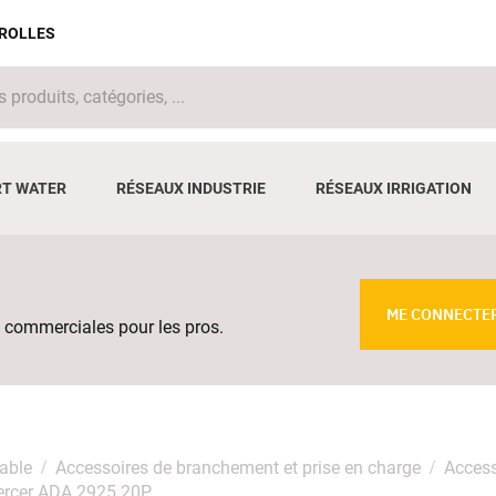
IROLLES
T WATER
RÉSEAUX INDUSTRIE
RÉSEAUX IRRIGATION
ME CONNECTE
 commerciales pour les pros.
able
Accessoires de branchement et prise en charge
Access
ercer ADA 2925 20P