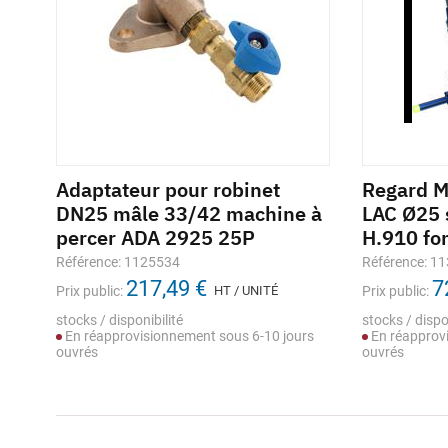
te
Adaptateur pour robinet
Racleur manuel GB2 pour
Regard 
Join
DN25 mâle 33/42 machine à
tube PE
LAC Ø25
WATE
percer ADA 2925 25P
H.910 fo
Référence: 1121039
Référe
13,93 €
Référence: 1125534
Référence: 1
Prix public:
HT / UNITÉ
Prix pub
217,49 €
7
Prix public:
HT / UNITÉ
Prix public:
stocks / disponibilité
Stock s
En stock
stocks / disponibilité
stocks / dispo
En réapprovisionnement sous 6-10 jours
En réapprovi
ouvrés
ouvrés