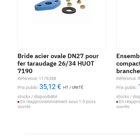
à
Bride acier ovale DN27 pour
Ensemb
fer taraudage 26/34 HUOT
compact
7190
branch
Référence: 1176388
Référence: 
35,12 €
Prix public:
HT / UNITÉ
Prix public:
stocks / disponibilité
stocks / disp
En réapprovisionnement sous 1-5 jours
En réappro
ouvrés
ouvrés