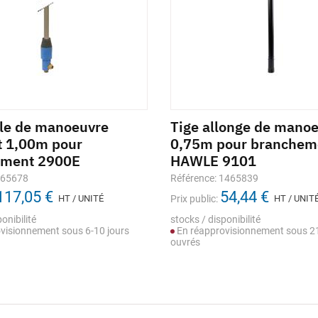
le de manoeuvre
Tige allonge de mano
 1,00m pour
0,75m pour branchem
ement 2900E
HAWLE 9101
965678
Référence: 1465839
117,05 €
54,44 €
HT / UNITÉ
Prix public:
HT / UNIT
onibilité
stocks / disponibilité
visionnement sous 6-10 jours
En réapprovisionnement sous 21
ouvrés