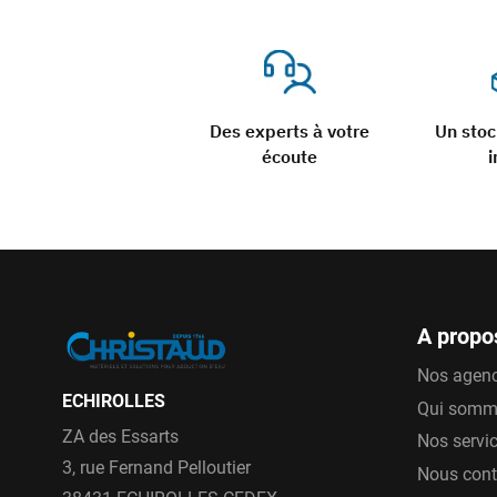
Des experts à votre
Un sto
écoute
i
A propo
Nos agen
ECHIROLLES
Qui somm
ZA des Essarts
Nos servi
3, rue Fernand Pelloutier
Nous cont