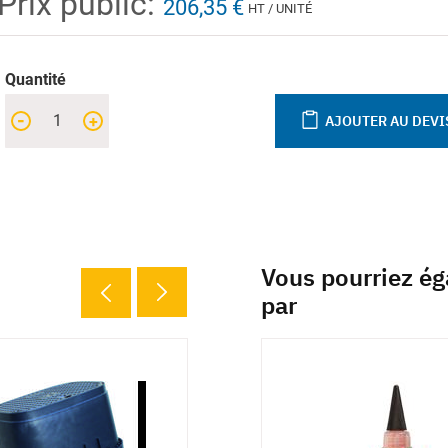
Prix public:
206,35 €
HT / UNITÉ
Quantité
-
+
AJOUTER AU DEVI
Vous pourriez ég
par
inaisons
4 déclinaisons