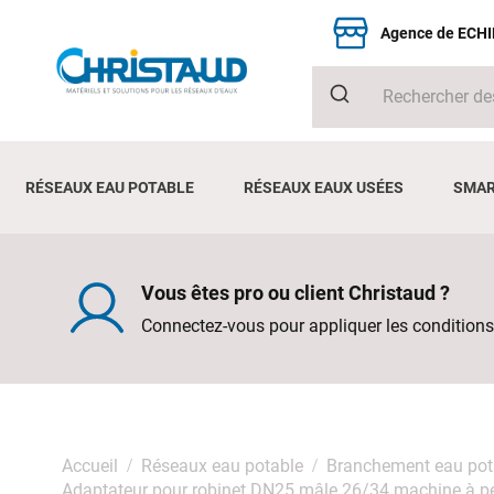
Agence de ECH
RÉSEAUX EAU POTABLE
RÉSEAUX EAUX USÉES
SMAR
Vous êtes pro ou client Christaud ?
Connectez-vous pour appliquer les conditions
Accueil
Réseaux eau potable
Branchement eau pot
Adaptateur pour robinet DN25 mâle 26/34 machine à p