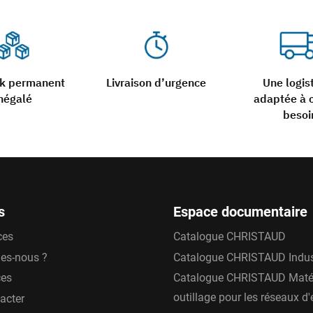
ck permanent
Livraison d’urgence
Une logis
négalé
adaptée à 
besoi
s
Espace documentaire
ces
Catalogue CHRISTAUD
es-nous ?
Catalogue CHRISTAUD Indus
ces
Catalogue CHRISTAUD Matér
outillage pour les réseaux d
acter