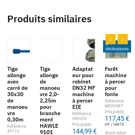
Produits similaires
4
déclinaisons
Tige
Tige
Adaptat
Forêt
allonge
allonge
eur pour
machine
avec
de
robinet
à percer
carré de
manoeu
DN32 MF
pour
30x30
vre 2,0-
machine
fonte
de
2,25m
à percer
Référence:
manoeu
pour
EIE
M020487
Prix public:
vre
branche
Référence:
117,45 €
0,30m
ment
969226
Prix public:
HT / UNITÉ
HAWLE
Référence:
144,99 €
43116
9101
Stock selon