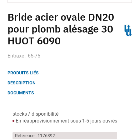
Skip
to
Bride acier ovale DN20
the
pour plomb alésage 30
beginning
of
HUOT 6090
the
images
gallery
Entraxe : 65-75
PRODUITS LIÉS
DESCRIPTION
DOCUMENTS
stocks / disponibilité
En réapprovisionnement sous 1-5 jours ouvrés
Référence
1176392