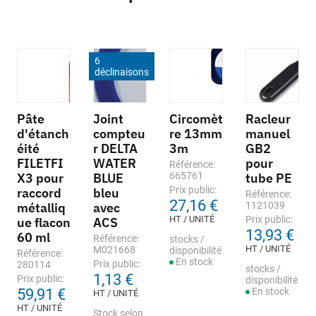
6
déclinaisons
Pâte
Joint
Circomèt
Racleur
d'étanch
compteu
re 13mm
manuel
éité
r DELTA
3m
GB2
FILETFI
WATER
pour
Référence:
X3 pour
BLUE
665761
tube PE
Prix public:
raccord
bleu
Référence:
27,16 €
métalliq
avec
1121039
HT / UNITÉ
Prix public:
ue flacon
ACS
13,93 €
60 ml
Référence:
stocks /
HT / UNITÉ
M021668
disponibilité
Référence:
En stock
Prix public:
280114
stocks /
1,13 €
Prix public:
disponibilité
59,91 €
En stock
HT / UNITÉ
HT / UNITÉ
Stock selon