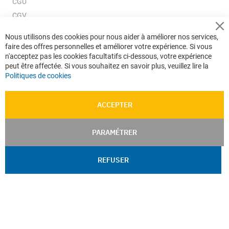
CGU
CGV
CGV e-ccommerce
Cl
Nous utilisons des cookies pour nous aider à améliorer nos services,
Co
Données personnelles
faire des offres personnelles et améliorer votre expérience. Si vous
Ba
Confidentialité
n'acceptez pas les cookies facultatifs ci-dessous, votre expérience
peut être affectée. Si vous souhaitez en savoir plus, veuillez lire la
Plan du site
Politiques de cookies
ACCEPTER
PARAMÉTRER
REFUSER