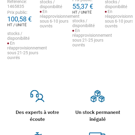
Référence:
stocks /
stocks /
55,37 €
1465835
disponibilité
disponibilité
En
En
Prix public:
HT / UNITÉ
réapprovisionnement
réapprovisionn
100,58 €
stocks /
sous 6-10 jours
sous 6-10 jours
HT / UNITÉ
disponibilité
ouvrés
ouvrés
En
stocks /
réapprovisionnement
disponibilité
sous 21-25 jours
En
ouvrés
réapprovisionnement
sous 21-25 jours
ouvrés
Des experts à votre
Un stock permanent
écoute
inégalé