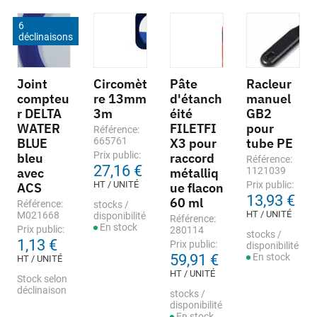
6
déclinaisons
Joint
Circomèt
Pâte
Racleur
compteu
re 13mm
d'étanch
manuel
r DELTA
3m
éité
GB2
WATER
FILETFI
pour
Référence:
BLUE
665761
X3 pour
tube PE
Prix public:
bleu
raccord
Référence:
27,16 €
avec
métalliq
1121039
HT / UNITÉ
Prix public:
ACS
ue flacon
13,93 €
60 ml
Référence:
stocks /
HT / UNITÉ
M021668
disponibilité
Référence:
En stock
Prix public:
280114
stocks /
1,13 €
Prix public:
disponibilité
59,91 €
En stock
HT / UNITÉ
HT / UNITÉ
Stock selon
déclinaison
stocks /
disponibilité
En stock