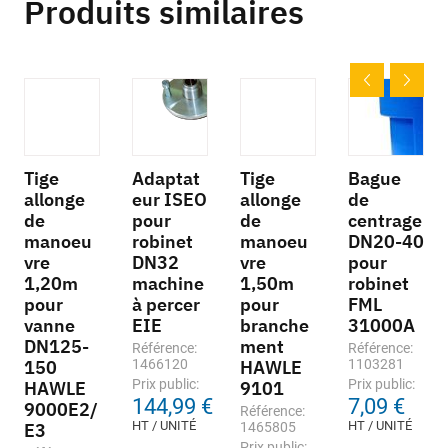
Produits similaires
Tige
Adaptat
Tige
Bague
allonge
eur ISEO
allonge
de
de
pour
de
centrage
manoeu
robinet
manoeu
DN20-40
vre
DN32
vre
pour
1,20m
machine
1,50m
robinet
pour
à percer
pour
FML
vanne
EIE
branche
31000A
DN125-
ment
Référence:
Référence:
150
1466120
HAWLE
1103281
Prix public:
Prix public:
HAWLE
9101
144,99 €
7,09 €
9000E2/
Référence:
HT / UNITÉ
HT / UNITÉ
E3
1465805
Prix public: