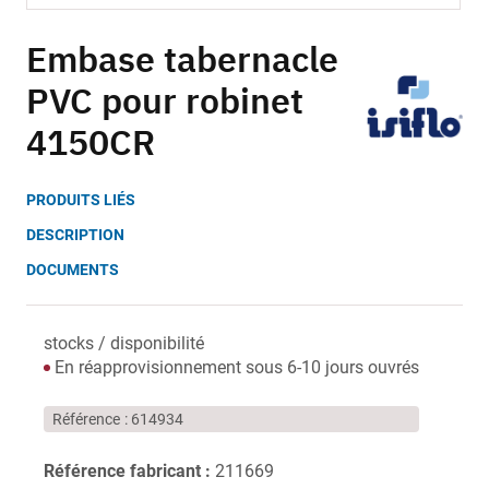
Skip
to
Embase tabernacle
the
PVC pour robinet
beginning
of
4150CR
the
images
gallery
PRODUITS LIÉS
DESCRIPTION
DOCUMENTS
stocks / disponibilité
En réapprovisionnement sous 6-10 jours ouvrés
Référence
614934
Référence fabricant :
211669