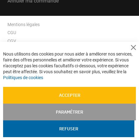
Annuler ma commande
Mentions légales
CGU
CGV
CGV e-ccommerce
Cl
Nous utilisons des cookies pour nous aider à améliorer nos services,
Co
Données personnelles
faire des offres personnelles et améliorer votre expérience. Si vous
Ba
Confidentialité
n'acceptez pas les cookies facultatifs ci-dessous, votre expérience
peut être affectée. Si vous souhaitez en savoir plus, veuillez lire la
Plan du site
Politiques de cookies
ACCEPTER
PARAMÉTRER
REFUSER