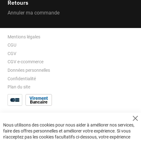
Retours
Annuler ma commande
Mentions légales
CGU
CGV
CGV e-ccommerce
Données personnelles
Confidentialité
Plan du site
Cl
Nous utilisons des cookies pour nous aider à améliorer nos services,
Co
faire des offres personnelles et améliorer votre expérience. Si vous
Ba
n'acceptez pas les cookies facultatifs ci-dessous, votre expérience