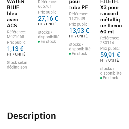
WATER
pour
FILETFI
Référence:
BLUE
665761
tube PE
X3 pour
Prix public:
bleu
raccord
Référence:
27,16 €
avec
1121039
métalliq
HT / UNITÉ
Prix public:
ACS
ue flacon
13,93 €
60 ml
Référence:
stocks /
HT / UNITÉ
M021668
disponibilité
Référence:
En stock
Prix public:
280114
stocks /
1,13 €
Prix public:
disponibilité
En stock
59,91 €
HT / UNITÉ
HT / UNITÉ
Stock selon
déclinaison
stocks /
disponibilité
En stock
Description