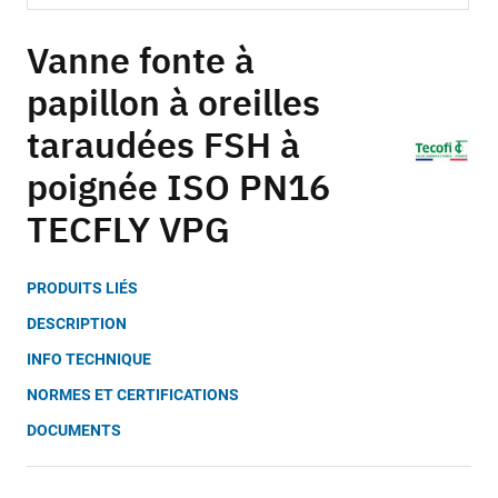
Skip
to
Vanne fonte à
the
papillon à oreilles
beginning
of
taraudées FSH à
the
images
poignée ISO PN16
gallery
TECFLY VPG
PRODUITS LIÉS
DESCRIPTION
INFO TECHNIQUE
NORMES ET CERTIFICATIONS
DOCUMENTS