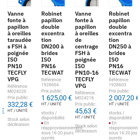
Vanne
Robinet
Vanne
Robinet
fonte à
papillon
fonte à
papillon
papillon
double
papillon
double
à oreilles
excentra
à oreilles
excentra
taraudée
tion
de
tion
s FSH à
DN200 à
centrage
DN250 à
poignée
brides
FSH à
brides
ISO
ISO
poignée
ISO
PN10
PN16
ISO
PN16
TECFLY
TECWAT
PN10-16
TECWAT
VPG
TECFLY
Référence:
Référence:
1928604
VPG
1928603
Référence:
Prix public:
Prix public:
M024220
Référence:
1 625,00 €
2 007,20 €
Prix public:
M024218
332,28 €
HT / UNITÉ
Prix public:
HT / UNITÉ
 €
45,63 €
HT / UNITÉ
stocks /
stocks /
HT / UNITÉ
disponibilité
disponibilité
Stock selon
En
En
déclinaison
Stock selon
réapprovisionnement
réapprovisionn
déclinaison
sous 16-20 jours
sous 16-20 jour
ouvrés
ouvrés