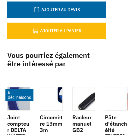
AJOUTER AU DEVIS
AJOUTER AU PANIER
Vous pourriez également
être intéressé par
6
déclinaisons
Joint
Circomèt
Racleur
Pâte
compteu
re 13mm
manuel
d'étanch
r DELTA
3m
GB2
éité