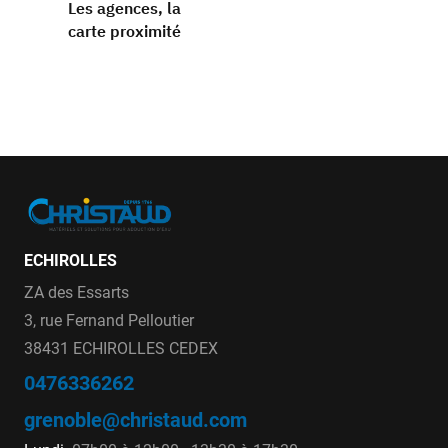
Les agences, la
carte proximité
ECHIROLLES
ZA des Essarts
3, rue Fernand Pelloutier
38431 ECHIROLLES CEDEX
0476336262
grenoble@christaud.com