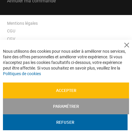
Annuler ma commande
Mentions légales
CGU
CGV
CGV e-ccommerce
Cl
Nous utilisons des cookies pour nous aider à améliorer nos services,
Co
Données personnelles
faire des offres personnelles et améliorer votre expérience. Si vous
Ba
Confidentialité
n'acceptez pas les cookies facultatifs ci-dessous, votre expérience
peut être affectée. Si vous souhaitez en savoir plus, veuillez lire la
Plan du site
Politiques de cookies
ACCEPTER
PARAMÉTRER
REFUSER