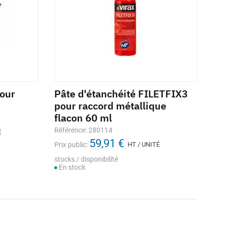
our
Pâte d'étanchéité FILETFIX3
pour raccord métallique
flacon 60 ml
Référence: 280114
É
59,91 €
Prix public:
HT / UNITÉ
stocks / disponibilité
En stock