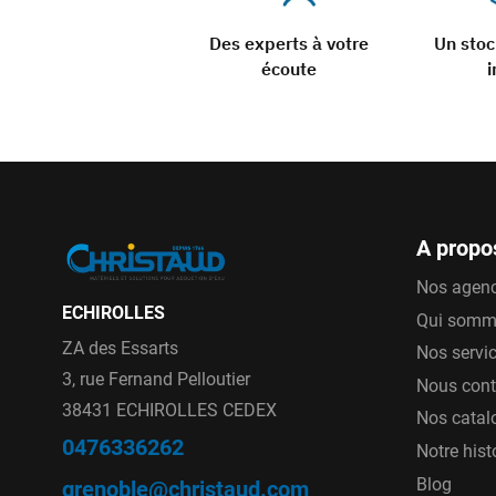
Des experts à votre
Un sto
écoute
i
A propo
Nos agen
ECHIROLLES
Qui somm
ZA des Essarts
Nos servi
3, rue Fernand Pelloutier
Nous cont
38431 ECHIROLLES CEDEX
Nos catal
0476336262
Notre hist
Blog
grenoble@christaud.com