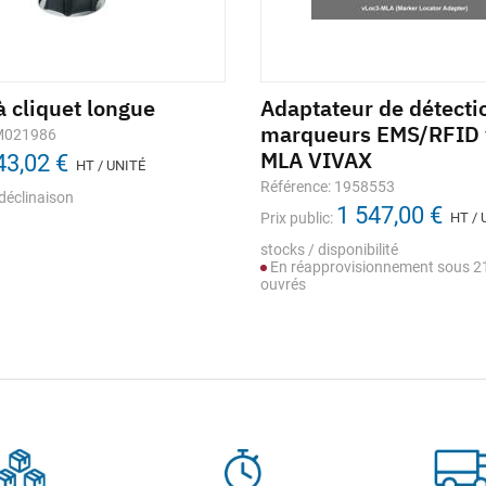
à cliquet longue
Adaptateur de détecti
marqueurs EMS/RFID 
 M021986
MLA VIVAX
43,02 €
HT / UNITÉ
Référence: 1958553
déclinaison
1 547,00 €
Prix public:
HT / 
stocks / disponibilité
En réapprovisionnement sous 21
ouvrés