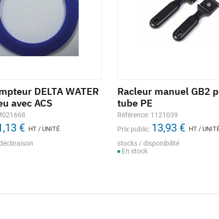
ompteur DELTA WATER
Racleur manuel GB2 p
eu avec ACS
tube PE
 M021668
Référence: 1121039
1,13 €
13,93 €
HT / UNITÉ
Prix public:
HT / UNIT
déclinaison
stocks / disponibilité
En stock