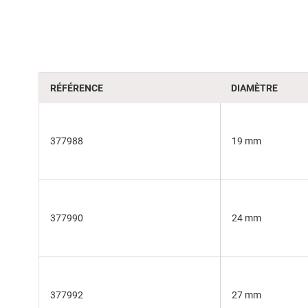
of
the
images
gallery
RÉFÉRENCE
DIAMÈTRE
377988
19 mm
377990
24 mm
377992
27 mm