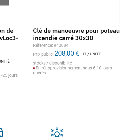
on de
Clé de manoeuvre pour poteau
Cl
vLoc3-
incendie carré 30x30
bo
Référence: 940884
Réf
208,00 €
Prix public:
HT / UNITÉ
Prix
UNITÉ
stocks / disponibilité
stoc
En réapprovisionnement sous 6-10 jours
En
ouvrés
ouv
-25 jours