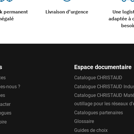
ck permanent
Livraison d’urgence
Une logis
négalé
adaptée à 
besoi
s
Espace documentaire
ces
Catalogue CHRISTAUD
es-nous ?
Catalogue CHRISTAUD Indus
ces
Catalogue CHRISTAUD Matér
outillage pour les réseaux d
acter
Catalogues partenaires
ogues
Glossaire
oire
Guides de choix