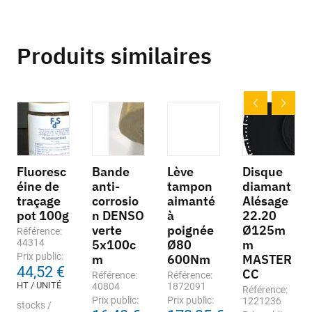
Produits similaires
Fluoresc
Bande
Lève
Disque
éine de
anti-
tampon
diamant
traçage
corrosio
aimanté
Alésage
pot 100g
n DENSO
à
22.20
verte
poignée
Ø125m
Référence:
44314
5x100c
Ø80
m
Prix public:
m
600Nm
MASTER
44,52 €
CC
Référence:
Référence:
HT / UNITÉ
40804
1872091
Référence:
Prix public:
Prix public:
1221236
stocks /