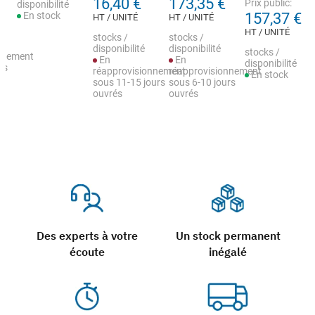
16,40 €
173,35 €
Prix public:
disponibilité
En stock
157,37 €
HT / UNITÉ
HT / UNITÉ
HT / UNITÉ
stocks /
stocks /
disponibilité
disponibilité
stocks /
nnement
En
En
disponibilité
rs
réapprovisionnement
réapprovisionnement
En stock
sous 11-15 jours
sous 6-10 jours
ouvrés
ouvrés
Des experts à votre
Un stock permanent
écoute
inégalé