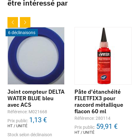
être intéressé par
6 déclinaisons
Joint compteur DELTA
Pâte d'étanchéité
WATER BLUE bleu
FILETFIX3 pour
avec ACS
raccord métallique
flacon 60 ml
Référence: M021668
Référence: 280114
1,13 €
Prix public:
59,91 €
HT / UNITÉ
Prix public:
HT / UNITÉ
Stock selon déclinaison