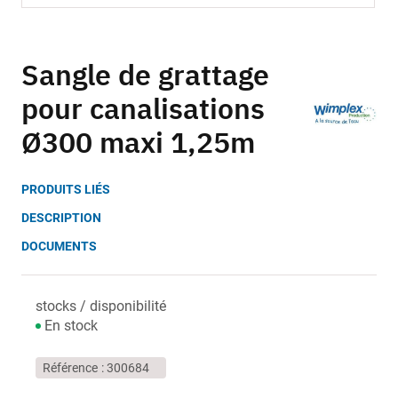
Skip
to
Sangle de grattage
the
pour canalisations
beginning
of
Ø300 maxi 1,25m
the
images
gallery
PRODUITS LIÉS
DESCRIPTION
DOCUMENTS
stocks / disponibilité
En stock
Référence
300684