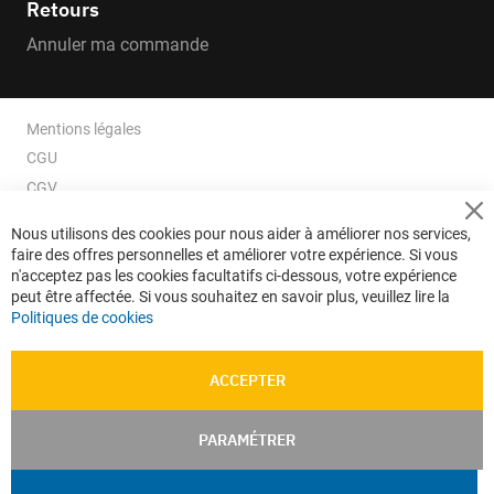
Retours
Annuler ma commande
Mentions légales
CGU
CGV
CGV e-ccommerce
Cl
Nous utilisons des cookies pour nous aider à améliorer nos services,
Co
Données personnelles
faire des offres personnelles et améliorer votre expérience. Si vous
Ba
Confidentialité
n'acceptez pas les cookies facultatifs ci-dessous, votre expérience
peut être affectée. Si vous souhaitez en savoir plus, veuillez lire la
Plan du site
Politiques de cookies
ACCEPTER
PARAMÉTRER