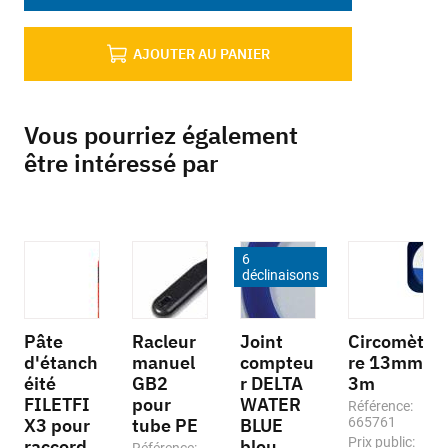
AJOUTER AU PANIER
Vous pourriez également
être intéressé par
6
déclinaisons
Pâte
Racleur
Joint
Circomèt
d'étanch
manuel
compteu
re 13mm
éité
GB2
r DELTA
3m
FILETFI
pour
WATER
Référence:
X3 pour
tube PE
BLUE
665761
Prix public:
raccord
bleu