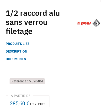
Skip
to
1/2 raccord alu
the
sans verrou
beginning
of
filetage
the
images
gallery
PRODUITS LIÉS
DESCRIPTION
DOCUMENTS
Référence
M020404
285,60 €
HT / UNITÉ