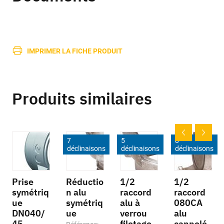
IMPRIMER LA FICHE PRODUIT
Produits similaires
7
5
8
déclinaisons
déclinaisons
déclinaisons
Prise
Réductio
1/2
1/2
symétriq
n alu
raccord
raccord
ue
symétriq
alu à
080CA
DN040/
ue
verrou
alu
45
filetage
cannelé