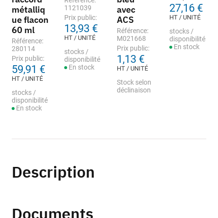
Référence:
27,16 €
métalliq
1121039
avec
Prix public:
HT / UNITÉ
ue flacon
ACS
13,93 €
60 ml
Référence:
stocks /
HT / UNITÉ
M021668
disponibilité
Référence:
En stock
Prix public:
280114
stocks /
1,13 €
Prix public:
disponibilité
59,91 €
En stock
HT / UNITÉ
HT / UNITÉ
Stock selon
déclinaison
stocks /
disponibilité
En stock
Description
Documents