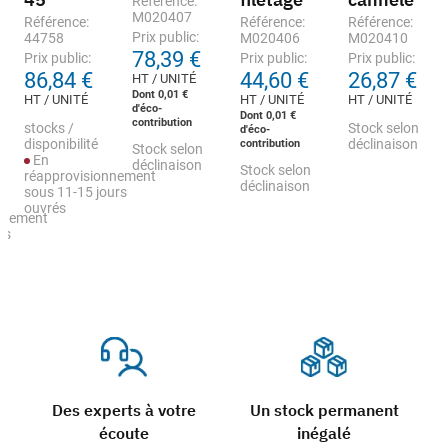
Référence:
M020407
Référence:
Référence:
Référence:
Prix public:
44758
M020406
M020410
78,39 €
Prix public:
Prix public:
Prix public:
86,84 €
44,60 €
26,87 €
HT / UNITÉ
Dont 0,01 €
HT / UNITÉ
HT / UNITÉ
HT / UNITÉ
d'éco-
Dont 0,01 €
contribution
stocks /
Stock selon
d'éco-
disponibilité
contribution
déclinaison
Stock selon
En
déclinaison
Stock selon
réapprovisionnement
déclinaison
sous 11-15 jours
ouvrés
nnement
rs
Des experts à votre
Un stock permanent
écoute
inégalé