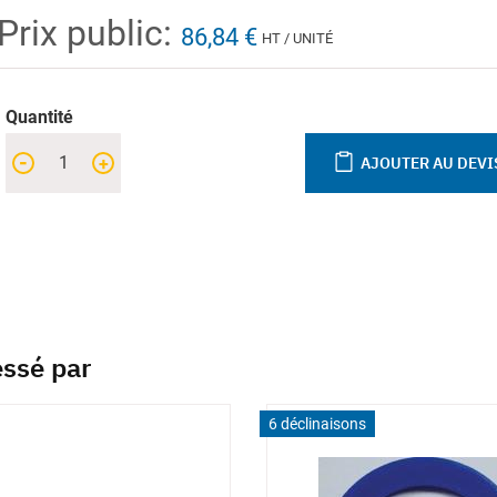
Prix public:
86,84 €
HT / UNITÉ
Quantité
-
+
AJOUTER AU DEVI
essé par
6 déclinaisons