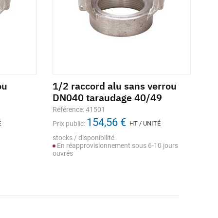
ou
1/2 raccord alu sans verrou
1/
DN040 taraudage 40/49
ta
Référence: 41501
Réf
154,56 €
É
Prix public:
HT / UNITÉ
Prix
Dont
stocks / disponibilité
Sto
En réapprovisionnement sous 6-10 jours
ouvrés