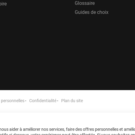
Glossaire
oire
Guides de choix
personnelles
Confidentialité
Plan du site
ous aider à améliorer nos services, faire des offres personnelles et améli