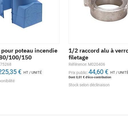
t pour poteau incendie
1/2 raccord alu à verr
80/100/150
filetage
875268
Référence: M020406
225,35 €
44,60 €
HT / UNITÉ
Prix public:
HT / UNIT
Dont 0,01 € d'éco-contribution
onibilité
Stock selon déclinaison