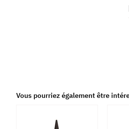
of
the
images
gallery
Vous pourriez également être intér