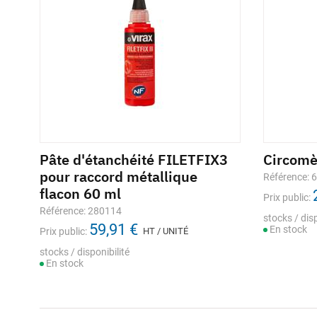
Pâte d'étanchéité FILETFIX3
Circom
pour raccord métallique
Référence: 
flacon 60 ml
Prix public:
Référence: 280114
stocks / disp
59,91 €
En stock
Prix public:
HT / UNITÉ
stocks / disponibilité
En stock