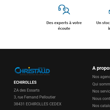
Des experts à votre
Un sto
écoute
i
A propo
Nos agen
ECHIROLLES
Qui somm
ZA des Essarts
Nos servi
3, rue Fernand Pelloutier
Nous cont
38431 ECHIROLLES CEDEX
Nos catal