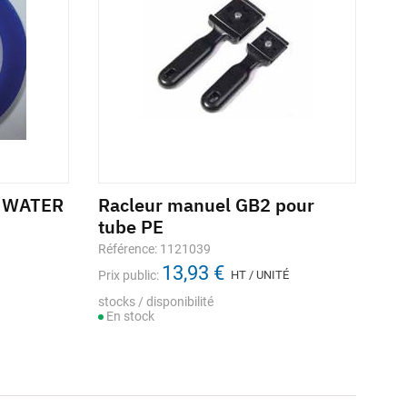
A WATER
Racleur manuel GB2 pour
tube PE
Référence: 1121039
13,93 €
Prix public:
HT / UNITÉ
stocks / disponibilité
En stock