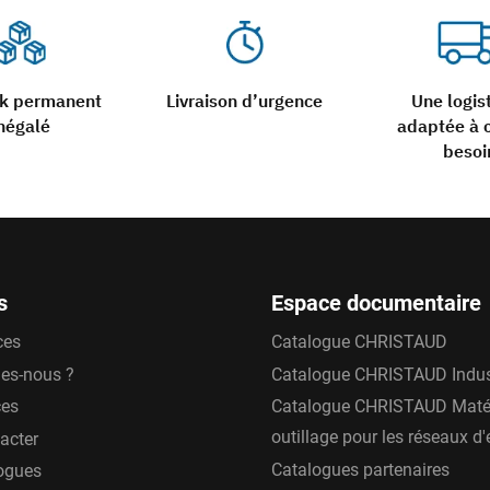
ck permanent
Livraison d’urgence
Une logis
négalé
adaptée à 
besoi
s
Espace documentaire
ces
Catalogue CHRISTAUD
es-nous ?
Catalogue CHRISTAUD Indus
ces
Catalogue CHRISTAUD Matér
outillage pour les réseaux d
acter
Catalogues partenaires
ogues