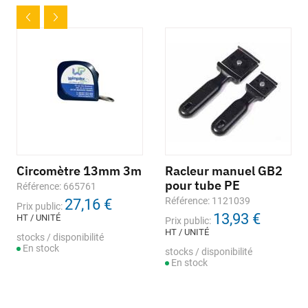
Circomètre 13mm 3m
Racleur manuel GB2
pour tube PE
Référence: 665761
Référence: 1121039
27,16 €
Prix public:
13,93 €
HT / UNITÉ
Prix public:
HT / UNITÉ
stocks / disponibilité
En stock
stocks / disponibilité
En stock