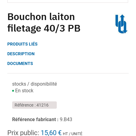
Skip
to
Bouchon laiton
the
filetage 40/3 PB
beginning
of
the
PRODUITS LIÉS
images
gallery
DESCRIPTION
DOCUMENTS
stocks / disponibilité
En stock
Référence
41216
Référence fabricant :
9.B43
Prix public:
15,60 €
HT / UNITÉ