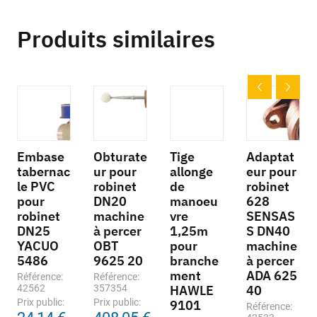
Produits similaires
Embase
Obturate
Tige
Adaptat
tabernac
ur pour
allonge
eur pour
le PVC
robinet
de
robinet
pour
DN20
manoeu
628
robinet
machine
vre
SENSAS
DN25
à percer
1,25m
S DN40
YACUO
OBT
pour
machine
5486
9625 20
branche
à percer
ment
ADA 625
Référence:
Référence:
42562
357354
HAWLE
40
Prix public:
Prix public:
9101
Référence: