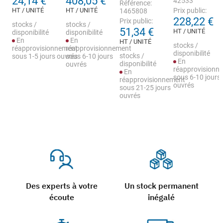
24,14 €
408,05 €
42533
Référence:
HT / UNITÉ
HT / UNITÉ
Prix public:
1465808
228,22 €
Prix public:
stocks /
stocks /
51,34 €
HT / UNITÉ
disponibilité
disponibilité
En
En
HT / UNITÉ
stocks /
réapprovisionnement
réapprovisionnement
disponibilité
stocks /
sous 1-5 jours ouvrés
sous 6-10 jours
En
disponibilité
ouvrés
réapprovisionn
En
sous 6-10 jours
réapprovisionnement
ouvrés
sous 21-25 jours
ouvrés
Des experts à votre
Un stock permanent
écoute
inégalé