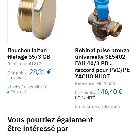
Bouchon laiton
Robinet prise bronze
filetage 55/3 GB
universelle SE5402
FAH 40/3 PB à
Référence: 41217
raccord pour PVC/PE
28,31 €
Prix public:
YACUO HUOT
HT / UNITÉ
Référence: M020536
stocks / disponibilité
146,40 €
En stock
Prix public:
HT / UNITÉ
Stock selon déclinaison
Vous pourriez également
être intéressé par