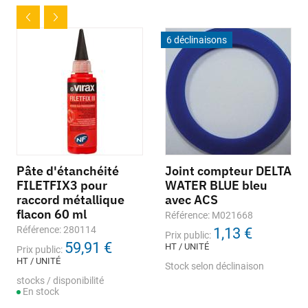
6 déclinaisons
Pâte d'étanchéité
Joint compteur DELTA
FILETFIX3 pour
WATER BLUE bleu
raccord métallique
avec ACS
flacon 60 ml
Référence: M021668
Référence: 280114
1,13 €
Prix public:
59,91 €
HT / UNITÉ
Prix public:
HT / UNITÉ
Stock selon déclinaison
stocks / disponibilité
En stock