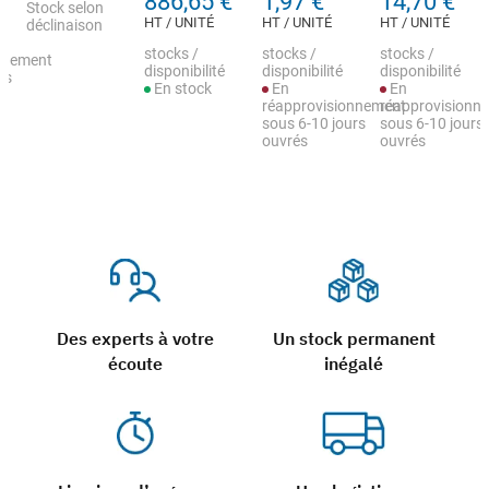
886,65 €
1,97 €
14,70 €
Stock selon
HT / UNITÉ
HT / UNITÉ
HT / UNITÉ
déclinaison
stocks /
stocks /
stocks /
nnement
disponibilité
disponibilité
disponibilité
rs
En stock
En
En
réapprovisionnement
réapprovisionn
sous 6-10 jours
sous 6-10 jours
ouvrés
ouvrés
Des experts à votre
Un stock permanent
écoute
inégalé