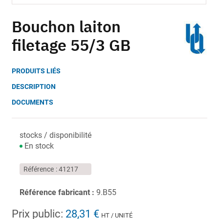
Skip
to
Bouchon laiton
the
filetage 55/3 GB
beginning
of
the
PRODUITS LIÉS
images
gallery
DESCRIPTION
DOCUMENTS
stocks / disponibilité
En stock
Référence
41217
Référence fabricant :
9.B55
Prix public:
28,31 €
HT / UNITÉ