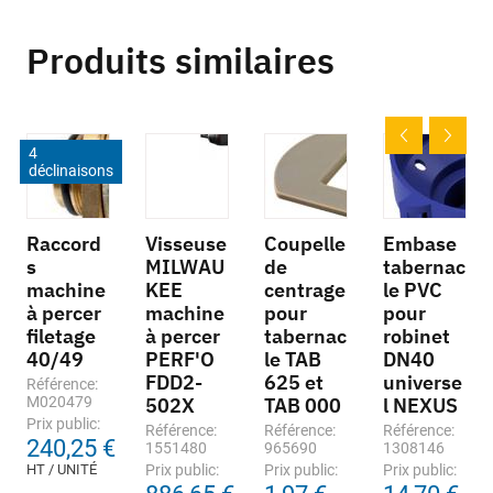
Produits similaires
4
déclinaisons
Raccord
Visseuse
Coupelle
Embase
s
MILWAU
de
tabernac
machine
KEE
centrage
le PVC
à percer
machine
pour
pour
filetage
à percer
tabernac
robinet
40/49
PERF'O
le TAB
DN40
FDD2-
625 et
universe
Référence:
M020479
502X
TAB 000
l NEXUS
Prix public:
Référence:
Référence:
Référence:
240,25 €
1551480
965690
1308146
HT / UNITÉ
Prix public:
Prix public:
Prix public: