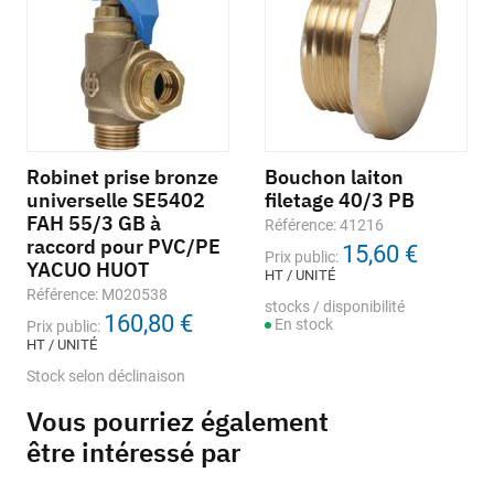
Robinet prise bronze
Bouchon laiton
universelle SE5402
filetage 40/3 PB
FAH 55/3 GB à
Référence: 41216
raccord pour PVC/PE
15,60 €
Prix public:
YACUO HUOT
HT / UNITÉ
Référence: M020538
stocks / disponibilité
160,80 €
En stock
Prix public:
HT / UNITÉ
Stock selon déclinaison
Vous pourriez également
être intéressé par