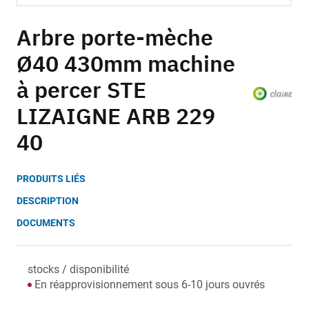
Skip
to
Arbre porte-mèche
the
Ø40 430mm machine
beginning
of
à percer STE
the
images
LIZAIGNE ARB 229
gallery
40
PRODUITS LIÉS
DESCRIPTION
DOCUMENTS
stocks / disponibilité
En réapprovisionnement sous 6-10 jours ouvrés