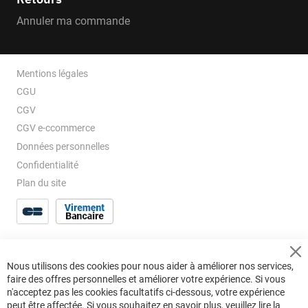
Annuler ma commande
Mentions légales
CGU
CGV
CGV e-ccommerce
Données personnelles
Confidentialité
Plan du site
Cl
Nous utilisons des cookies pour nous aider à améliorer nos services,
Co
faire des offres personnelles et améliorer votre expérience. Si vous
Ba
n'acceptez pas les cookies facultatifs ci-dessous, votre expérience
peut être affectée. Si vous souhaitez en savoir plus, veuillez lire la