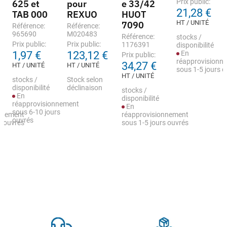
Prix public:
625 et
pour
e 33/42
21,28 €
TAB 000
REXUO
HUOT
HT / UNITÉ
7090
Référence:
Référence:
965690
M020483
Référence:
stocks /
Prix public:
Prix public:
1176391
disponibilité
1,97 €
123,12 €
En
Prix public:
réapprovisionn
34,27 €
HT / UNITÉ
HT / UNITÉ
sous 1-5 jours 
HT / UNITÉ
stocks /
Stock selon
disponibilité
déclinaison
stocks /
En
disponibilité
réapprovisionnement
En
sous 6-10 jours
nnement
réapprovisionnement
ouvrés
s ouvrés
sous 1-5 jours ouvrés