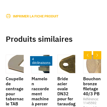
IMPRIMER LA FICHE PRODUIT
Produits similaires
4
déclinaisons
Coupelle
Mamelo
Bride
Bouchon
de
n
acier
bronze
centrage
raccorde
ovale
filetage
pour
ment
DN32
40/3 PB
tabernac
machine
pour fer
Référence:
le TAB
à percer
taraudag
1145592