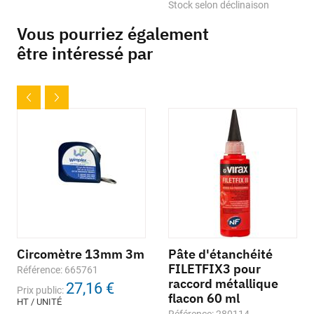
Stock selon déclinaison
Vous pourriez également
être intéressé par
Circomètre 13mm 3m
Pâte d'étanchéité
FILETFIX3 pour
Référence: 665761
raccord métallique
27,16 €
Prix public:
flacon 60 ml
HT / UNITÉ