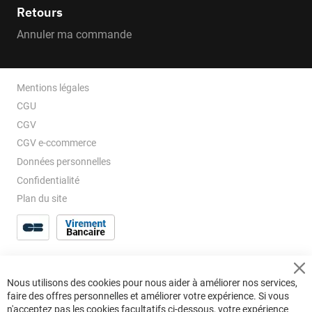
Retours
Annuler ma commande
Mentions légales
CGU
CGV
CGV e-ccommerce
Données personnelles
Confidentialité
Plan du site
Cl
Nous utilisons des cookies pour nous aider à améliorer nos services,
Co
faire des offres personnelles et améliorer votre expérience. Si vous
Ba
n'acceptez pas les cookies facultatifs ci-dessous, votre expérience