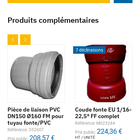
Produits complémentaires
7 déclinaisons
Pièce de liaison PVC
Coude fonte EU 1/16-
DN150 Ø160 FM pour
22,5° FF complet
tuyau fonte/PVC
Référence: M023244
Référence: 352607
224,36 €
Prix public:
208,57 €
HT / UNITÉ
Prix public: