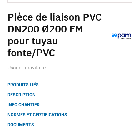
Skip
to
Pièce de liaison PVC
the
DN200 Ø200 FM
beginning
of
pour tuyau
the
images
fonte/PVC
gallery
Usage : gravitaire
PRODUITS LIÉS
DESCRIPTION
INFO CHANTIER
NORMES ET CERTIFICATIONS
DOCUMENTS