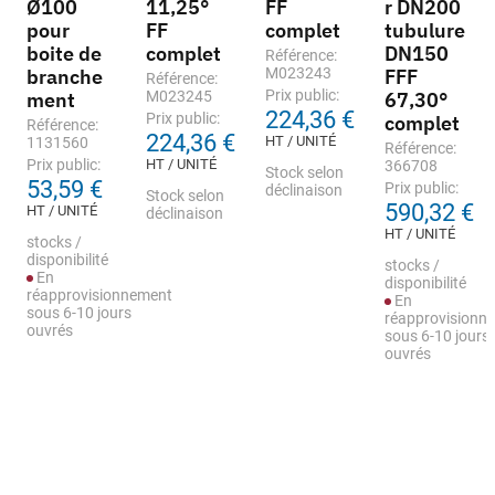
Ø100
11,25°
FF
r DN200
pour
FF
complet
tubulure
boite de
complet
DN150
Référence:
branche
M023243
FFF
Référence:
Prix public:
ment
M023245
67,30°
224,36 €
Prix public:
complet
Référence:
224,36 €
HT / UNITÉ
1131560
Référence:
Prix public:
HT / UNITÉ
366708
Stock selon
53,59 €
Prix public:
déclinaison
Stock selon
590,32 €
HT / UNITÉ
déclinaison
HT / UNITÉ
stocks /
disponibilité
stocks /
En
disponibilité
réapprovisionnement
En
sous 6-10 jours
réapprovisionn
ouvrés
sous 6-10 jours
ouvrés