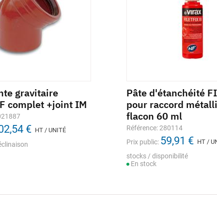
te gravitaire
t compteur DELTA
Pâte d'étanchéité 
 complet +joint IM
R BLUE bleu avec ACS
pour raccord métall
flacon 60 ml
021887
nce: M021668
02,54 €
1,13 €
Référence: 280114
lic:
HT / UNITÉ
HT / UNITÉ
59,91 €
Prix public:
HT / U
éclinaison
elon déclinaison
stocks / disponibilité
En stock