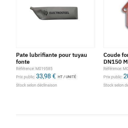
Pate lubrifiante pour tuyau
Circomètre 13mm 3m
Coude fon
Join
fonte
DN150 MF
WATE
Référence: 665761
27,16 €
Référence: M019585
Référence: M
Référe
Prix public:
HT / UNITÉ
33,98 €
2
Prix public:
HT / UNITÉ
Prix public:
Prix pub
stocks / disponibilité
En stock
Stock selon déclinaison
Stock selon d
Stock s