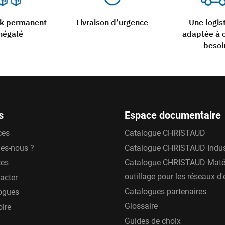
ck permanent
Livraison d’urgence
Une logis
négalé
adaptée à 
besoi
s
Espace documentaire
ces
Catalogue CHRISTAUD
es-nous ?
Catalogue CHRISTAUD Indus
ces
Catalogue CHRISTAUD Matér
outillage pour les réseaux d
acter
Catalogues partenaires
ogues
Glossaire
oire
Guides de choix