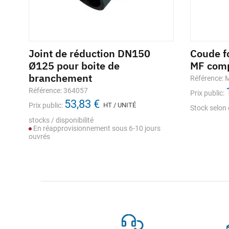
50
Joint de réduction DN150
Coude f
Ø125 pour boite de
MF comp
branchement
Référence:
Référence: 364057
Prix public:
53,83 €
Prix public:
HT / UNITÉ
Stock selon 
stocks / disponibilité
En réapprovisionnement sous 6-10 jours
ouvrés