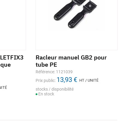
FILETFIX3
Racleur manuel GB2 pour
Ci
ique
tube PE
Réf
Référence: 1121039
Prix
13,93 €
Prix public:
HT / UNITÉ
sto
En
NITÉ
stocks / disponibilité
En stock