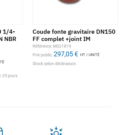
 1/4-
Coude fonte gravitaire DN150
Bo
ON NBR
FF complet +joint IM
gr
tu
Référence: M021874
IM
297,05 €
Prix public:
HT / UNITÉ
Réf
ITÉ
Stock selon déclinaison
Prix
-25 jours
Sto