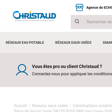
Agence de ECH
RÉSEAUX EAU POTABLE
RÉSEAUX EAUX USÉES
SMAR
Vous êtes pro ou client Christaud ?
Connectez-vous pour appliquer les conditions
Accueil
Réseaux eaux usées
Canalisations assain
Pièce de liaison fonte DN150 Ø160 MM pour tuyau fon