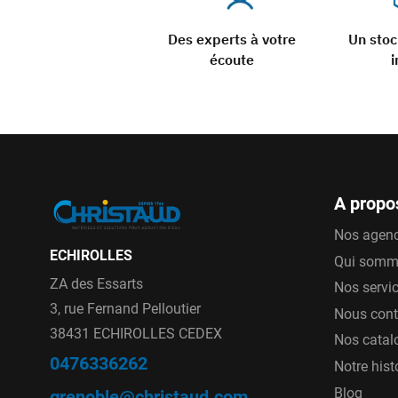
Des experts à votre
Un sto
écoute
i
A propo
Nos agen
ECHIROLLES
Qui somm
ZA des Essarts
Nos servi
3, rue Fernand Pelloutier
Nous cont
38431 ECHIROLLES CEDEX
Nos catal
0476336262
Notre hist
Blog
grenoble@christaud.com