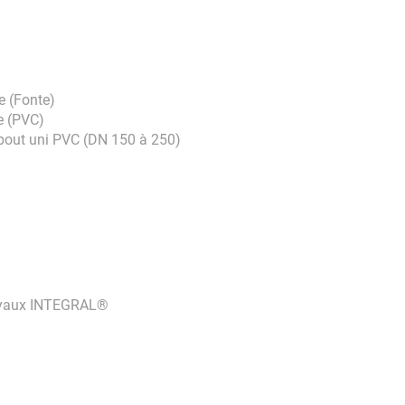
e (Fonte)
e (PVC)
 bout uni PVC (DN 150 à 250)
 tuyaux INTEGRAL®