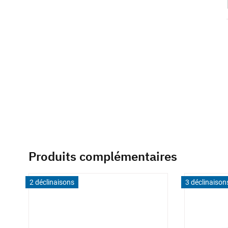
beginning
of
the
images
gallery
Produits complémentaires
2 déclinaisons
3 déclinaison
6 décl