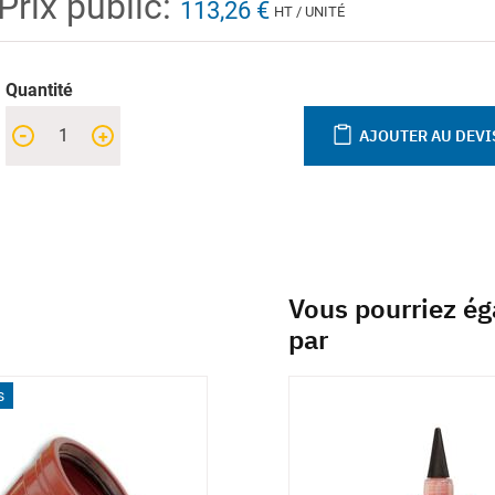
Prix public:
113,26 €
HT / UNITÉ
Quantité
-
+
AJOUTER AU DEVI
Vous pourriez ég
par
s
inaisons