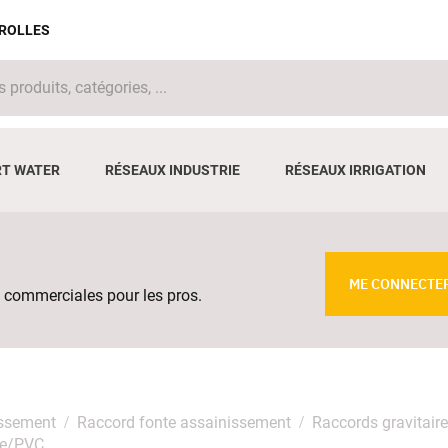
IROLLES
T WATER
RÉSEAUX INDUSTRIE
RÉSEAUX IRRIGATION
ME CONNECTE
 commerciales pour les pros.
issement
Raccord fonte assainissement
Raccords gravitair
te/PVC