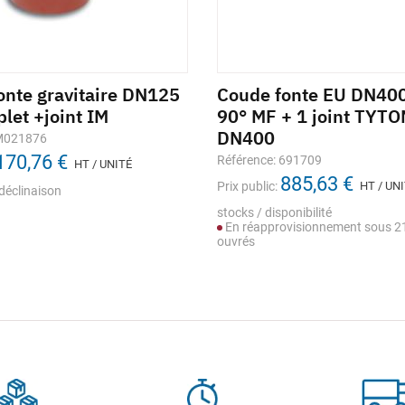
onte gravitaire DN125
Coude fonte EU DN400
let +joint IM
90° MF + 1 joint TYT
DN400
 M021876
170,76 €
Référence: 691709
HT / UNITÉ
885,63 €
Prix public:
HT / UN
déclinaison
stocks / disponibilité
En réapprovisionnement sous 21
ouvrés