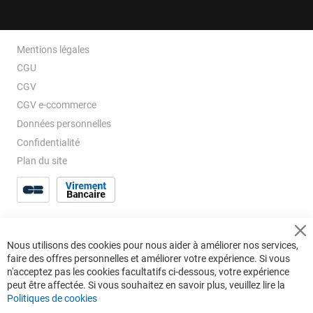
Mentions légales
CGU
CGV
CGV e-ccommerce
Données personnelles
Confidentialité
Plan du site
Cl
Nous utilisons des cookies pour nous aider à améliorer nos services,
Co
faire des offres personnelles et améliorer votre expérience. Si vous
Ba
n'acceptez pas les cookies facultatifs ci-dessous, votre expérience
peut être affectée. Si vous souhaitez en savoir plus, veuillez lire la
Politiques de cookies