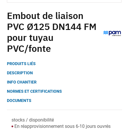
Skip
to
Embout de liaison
the
PVC Ø125 DN144 FM
beginning
of
pour tuyau
the
images
PVC/fonte
gallery
PRODUITS LIÉS
DESCRIPTION
INFO CHANTIER
NORMES ET CERTIFICATIONS
DOCUMENTS
stocks / disponibilité
En réapprovisionnement sous 6-10 jours ouvrés