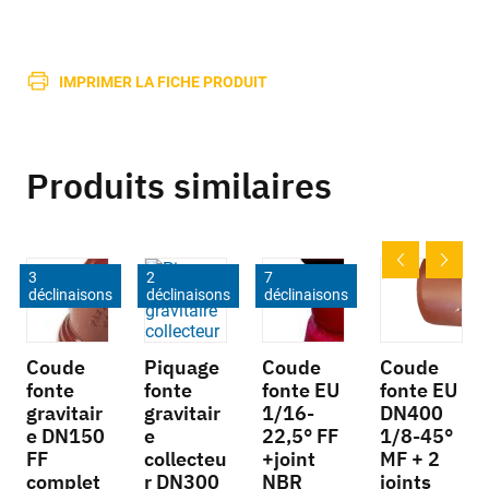
IMPRIMER LA FICHE PRODUIT
Produits similaires
3
2
7
déclinaisons
déclinaisons
déclinaisons
Coude
Piquage
Coude
Coude
fonte
fonte
fonte EU
fonte EU
gravitair
gravitair
1/16-
DN400
e DN150
e
22,5° FF
1/8-45°
FF
collecteu
+joint
MF + 2
complet
r DN300
NBR
joints