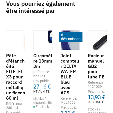
Vous pourriez également
être intéressé par
6
déclinaisons
Pâte
Circomèt
Joint
Racleur
d'étanch
re 13mm
compteu
manuel
éité
3m
r DELTA
GB2
FILETFI
WATER
pour
Référence:
X3 pour
665761
BLUE
tube PE
Prix public:
raccord
bleu
Référence:
27,16 €
métalliq
avec
1121039
HT / UNITÉ
Prix public:
ue flacon
ACS
13,93 €
60 ml
Référence:
stocks /
HT / UNITÉ
M021668
disponibilité
Référence:
En stock
Prix public:
280114
stocks /
Prix public: