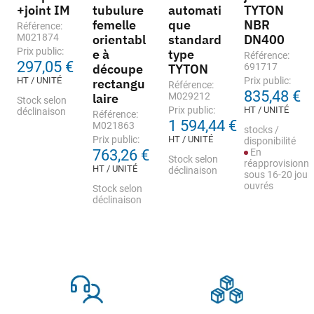
+joint IM
tubulure
automati
TYTON
femelle
que
NBR
Référence:
M021874
orientabl
standard
DN400
Prix public:
e à
type
Référence:
297,05 €
découpe
TYTON
691717
HT / UNITÉ
Prix public:
rectangu
Référence:
835,48 €
laire
M029212
Stock selon
Prix public:
HT / UNITÉ
déclinaison
Référence:
1 594,44 €
M021863
stocks /
Prix public:
HT / UNITÉ
disponibilité
763,26 €
En
Stock selon
réapprovisionn
HT / UNITÉ
déclinaison
sous 16-20 jour
ouvrés
Stock selon
déclinaison