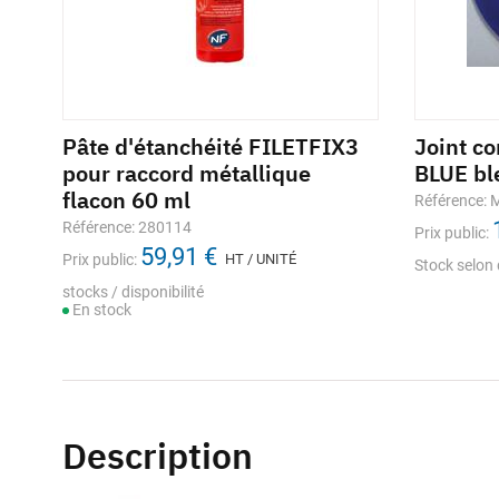
Pâte d'étanchéité FILETFIX3
Joint c
pour raccord métallique
BLUE bl
flacon 60 ml
Référence:
Référence: 280114
Prix public:
59,91 €
Prix public:
HT / UNITÉ
Stock selon 
stocks / disponibilité
En stock
Description