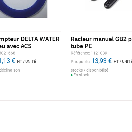
ompteur DELTA WATER
Racleur manuel GB2 p
eu avec ACS
tube PE
 M021668
Référence: 1121039
1,13 €
13,93 €
HT / UNITÉ
Prix public:
HT / UNIT
déclinaison
stocks / disponibilité
En stock