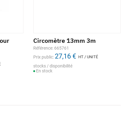
our
Circomètre 13mm 3m
Référence: 665761
27,16 €
Prix public:
HT / UNITÉ
É
stocks / disponibilité
En stock