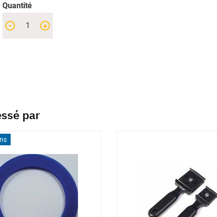
Quantité
-
+
essé par
ons