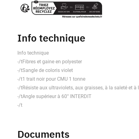
Info technique
Info technique
-/tFibres et gaine en polyester
-/tSangle de coloris violet
-/t1 trait noir pour CMU 1 tonne
-/tRésiste aux ultraviolets, aux graisses, à la saleté et à 
-/tAngle supérieur à 60° INTERDIT
-/t
Documents