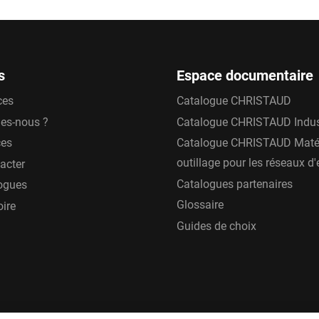
s
Espace documentaire
ces
Catalogue CHRISTAUD
es-nous ?
Catalogue CHRISTAUD Indus
ces
Catalogue CHRISTAUD Matér
outillage pour les réseaux d
acter
Catalogues partenaires
ogues
Glossaire
oire
Guides de choix