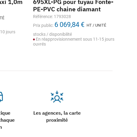
axi 1,0m
695XL-PG pour tuyau Fonte-
Ø
PE-PVC chaine diamant
Réf
Référence: 1793028
ITÉ
Prix
6 069,84 €
Prix public:
HT / UNITÉ
stoc
10 jours
En
stocks / disponibilité
ouv
En réapprovisionnement sous 11-15 jours
ouvrés
tique
Les agences, la carte
chaque
proximité
n