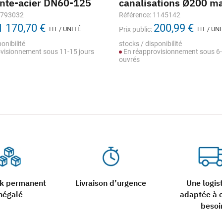
onte-acier DN60-125
canalisations Ø200 m
1793032
Référence: 1145142
1 170,70 €
200,99 €
HT / UNITÉ
Prix public:
HT / UN
onibilité
stocks / disponibilité
visionnement sous 11-15 jours
En réapprovisionnement sous 6-
ouvrés
ck permanent
Livraison d’urgence
Une logis
négalé
adaptée à 
besoi