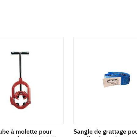
ube à molette pour
Sangle de grattage po