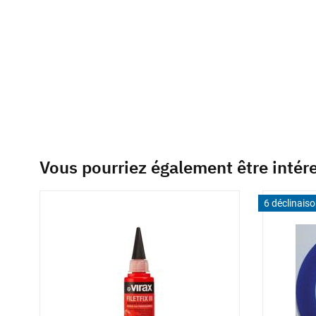
of
the
images
gallery
Vous pourriez également être intér
6 déclinais