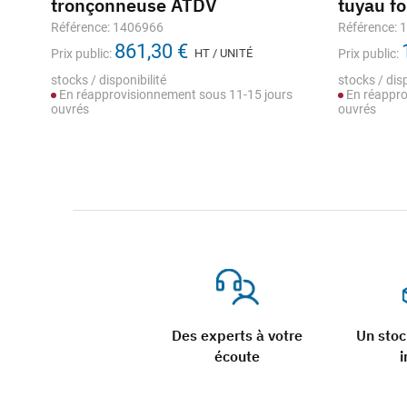
tronçonneuse ATDV
tuyau f
Référence: 1406966
Référence: 
861,30 €
Prix public:
HT / UNITÉ
Prix public:
stocks / disponibilité
stocks / disp
En réapprovisionnement sous 11-15 jours
En réappro
ouvrés
ouvrés
Des experts à votre
Un sto
écoute
i