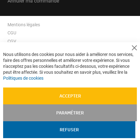
Annuler ma commande
Mentions légales
CGU
CGV
CGV e-ccommerce
Cl
Nous utilisons des cookies pour nous aider à améliorer nos services,
Co
Données personnelles
faire des offres personnelles et améliorer votre expérience. Si vous
Ba
Confidentialité
n'acceptez pas les cookies facultatifs ci-dessous, votre expérience
peut être affectée. Si vous souhaitez en savoir plus, veuillez lire la
Plan du site
Politiques de cookies
ACCEPTER
PARAMÉTRER
REFUSER