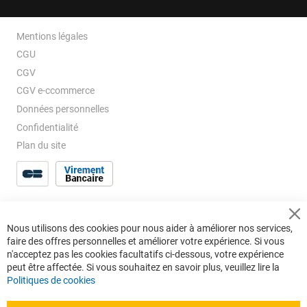
Mentions légales
CGU
CGV
CGV e-ccommerce
Données personnelles
Confidentialité
Plan du site
Cl
Nous utilisons des cookies pour nous aider à améliorer nos services,
Co
faire des offres personnelles et améliorer votre expérience. Si vous
Ba
n'acceptez pas les cookies facultatifs ci-dessous, votre expérience
peut être affectée. Si vous souhaitez en savoir plus, veuillez lire la
Politiques de cookies