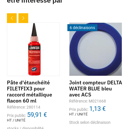
être intéressé par
6 déclinaisons
Pâte d'étanchéité
Joint compteur DELTA
FILETFIX3 pour
WATER BLUE bleu
raccord métallique
avec ACS
flacon 60 ml
Référence: M021668
Référence: 280114
1,13 €
Prix public:
59,91 €
HT / UNITÉ
Prix public:
HT / UNITÉ
Stock selon déclinaison
stocks / disponibilité