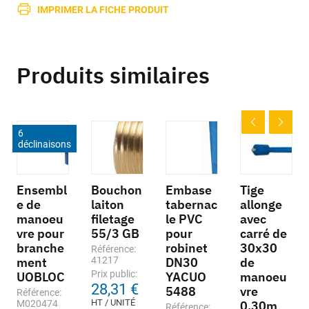
IMPRIMER LA FICHE PRODUIT
Produits similaires
6
déclinaisons
Ensembl
Bouchon
Embase
Tige
e de
laiton
tabernac
allonge
manoeu
filetage
le PVC
avec
vre pour
55/3 GB
pour
carré de
branche
robinet
30x30
Référence:
ment
41217
DN30
de
Prix public:
UOBLOC
YACUO
manoeu
28,31 €
5488
vre
Référence:
HT / UNITÉ
M020474
0,30m
Référence: