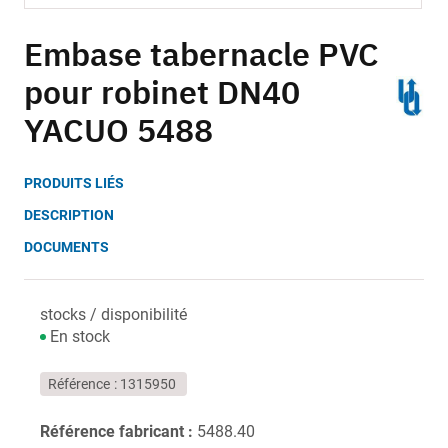
Skip
to
Embase tabernacle PVC
the
pour robinet DN40
beginning
of
YACUO 5488
the
images
gallery
PRODUITS LIÉS
DESCRIPTION
DOCUMENTS
stocks / disponibilité
En stock
Référence
1315950
Référence fabricant :
5488.40