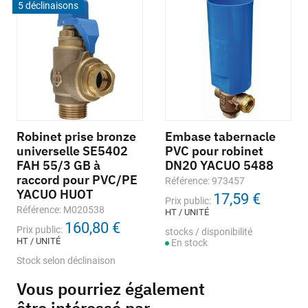
5 déclinaisons
Robinet prise bronze
Embase tabernacle
universelle SE5402
PVC pour robinet
FAH 55/3 GB à
DN20 YACUO 5488
raccord pour PVC/PE
Référence: 973457
YACUO HUOT
17,59 €
Prix public:
Référence: M020538
HT / UNITÉ
160,80 €
Prix public:
stocks / disponibilité
HT / UNITÉ
En stock
Stock selon déclinaison
Vous pourriez également