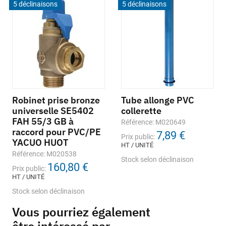
5 déclinaisons
5 déclinaisons
Robinet prise bronze
Tube allonge PVC
universelle SE5402
collerette
FAH 55/3 GB à
Référence: M020649
raccord pour PVC/PE
7,89 €
Prix public:
YACUO HUOT
HT / UNITÉ
Référence: M020538
Stock selon déclinaison
160,80 €
Prix public:
HT / UNITÉ
Stock selon déclinaison
Vous pourriez également