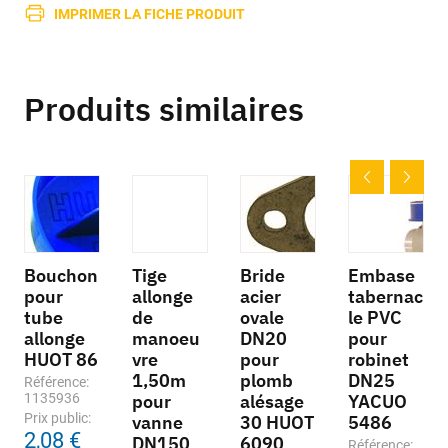
IMPRIMER LA FICHE PRODUIT
Produits similaires
Bouchon
Tige
Bride
Embase
pour
allonge
acier
tabernac
tube
de
ovale
le PVC
allonge
manoeu
DN20
pour
HUOT 86
vre
pour
robinet
1,50m
plomb
DN25
Référence:
1135936
pour
alésage
YACUO
Prix public:
vanne
30 HUOT
5486
2,08 €
DN150
6090
Référence: