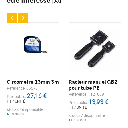
être intéressé par
Circomètre 13mm 3m
Racleur manuel GB2
pour tube PE
Référence: 665761
Référence: 1121039
27,16 €
Prix public:
13,93 €
HT / UNITÉ
Prix public:
HT / UNITÉ
stocks / disponibilité
En stock
stocks / disponibilité
En stock