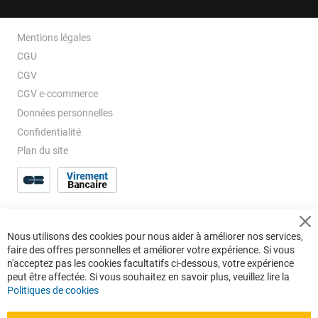
Mentions légales
CGU
CGV
CGV e-ccommerce
Données personnelles
Confidentialité
Plan du site
Cl
Nous utilisons des cookies pour nous aider à améliorer nos services,
Co
faire des offres personnelles et améliorer votre expérience. Si vous
Ba
n'acceptez pas les cookies facultatifs ci-dessous, votre expérience
peut être affectée. Si vous souhaitez en savoir plus, veuillez lire la
Politiques de cookies