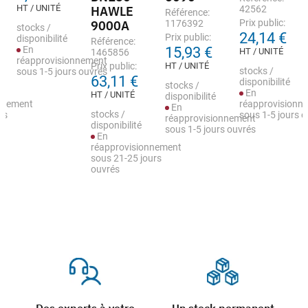
HT / UNITÉ
HAWLE
42562
Référence:
Prix public:
9000A
1176392
stocks /
24,14 €
Prix public:
disponibilité
Référence:
En
15,93 €
HT / UNITÉ
1465856
réapprovisionnement
Prix public:
HT / UNITÉ
stocks /
sous 1-5 jours ouvrés
63,11 €
disponibilité
stocks /
En
HT / UNITÉ
disponibilité
nnement
réapprovisionn
En
stocks /
rs
sous 1-5 jours 
réapprovisionnement
disponibilité
sous 1-5 jours ouvrés
En
réapprovisionnement
sous 21-25 jours
ouvrés