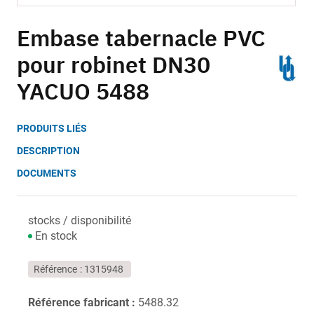
Skip
to
Embase tabernacle PVC
the
pour robinet DN30
beginning
of
YACUO 5488
the
images
gallery
PRODUITS LIÉS
DESCRIPTION
DOCUMENTS
stocks / disponibilité
En stock
Référence
1315948
Référence fabricant :
5488.32